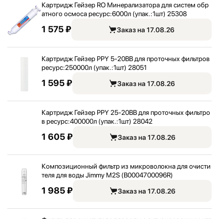
Картридж Гейзер RO Минерализатора для систем обр
атного осмоса ресурс:
6000л (упак.:
1шт) 25308
1 575 ₽
Заказ на 17.08.26
Картридж Гейзер PPY 5-20BB для проточных фильтров
ресурс:
250000л (упак.:
1шт) 28051
1 595 ₽
Заказ на 17.08.26
Картридж Гейзер PPY 25-20BB для проточных фильтро
в ресурс:
400000л (упак.:
1шт) 28042
1 605 ₽
Заказ на 17.08.26
Композиционный фильтр из микроволокна для очисти
теля для воды Jimmy M2S (B0004700096R)
1 985 ₽
Заказ на 17.08.26