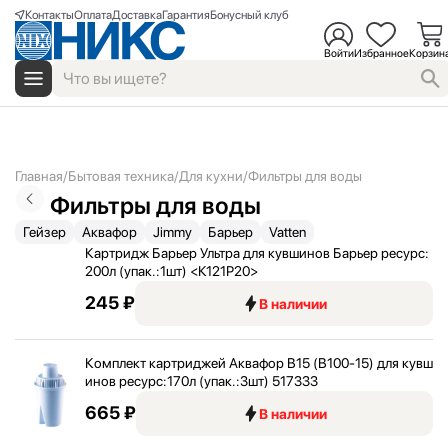
Контакты
Оплата
Доставка
Гарантия
Бонусный клуб
Войти
Избранное
Корзин
Главная
Бытовая техника
Для кухни
Фильтры для воды
Фильтры для воды
Гейзер
Аквафор
Jimmy
Барьер
Vatten
Картридж Барьер Ультра для кувшинов Барьер ресурс:
200л (упак.:
1шт) <
К121Р20>
245 ₽
В наличии
Комплект картриджей Аквафор В15 (В100-15) для кувш
инов ресурс:
170л (упак.:
3шт) 517333
665 ₽
В наличии