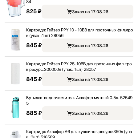
84
825 ₽
Заказ на 17.08.26
Картридж Гейзер PPY 10 - 10BB для проточных фильтро
в (упак.:
1шт) 28056
845 ₽
Заказ на 17.08.26
Картридж Гейзер PPY 25-10BB для проточных фильтро
в ресурс:
200000л (упак.:
1шт) 28057
845 ₽
Заказ на 17.08.26
Бутылка-водоочиститель Аквафор мятный 0.5л. 52549
5
885 ₽
Заказ на 17.08.26
Картридж Аквафор A6 для кувшинов ресурс:
350л (упа
к.:
2шт) 518589