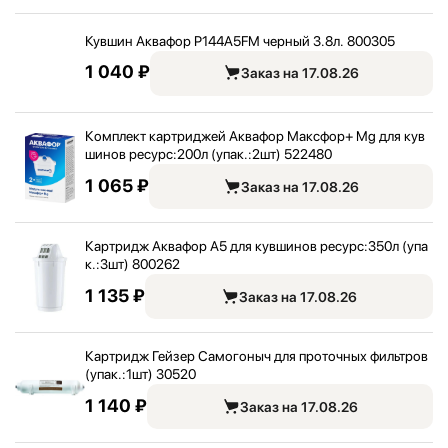
Кувшин Аквафор P144A5FM черный 3.8л. 800305
1 040 ₽
Заказ на 17.08.26
Комплект картриджей Аквафор Максфор+ Mg для кув
шинов ресурс:
200л (упак.:
2шт) 522480
1 065 ₽
Заказ на 17.08.26
Картридж Аквафор А5 для кувшинов ресурс:
350л (упа
к.:
3шт) 800262
1 135 ₽
Заказ на 17.08.26
Картридж Гейзер Самогоныч для проточных фильтров
(упак.:
1шт) 30520
1 140 ₽
Заказ на 17.08.26