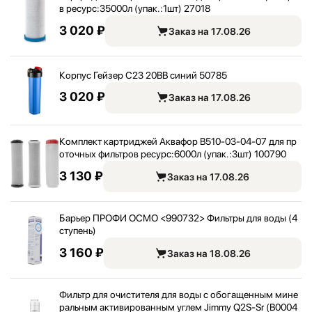
в ресурс:
35000л (упак.:
1шт) 27018
3 020 ₽
Заказ на 17.08.26
Корпус Гейзер С23 20BB синий 50785
3 020 ₽
Заказ на 17.08.26
Комплект картриджей Аквафор B510-03-04-07 для пр
оточных фильтров ресурс:
6000л (упак.:
3шт) 100790
3 130 ₽
Заказ на 17.08.26
Барьер ПРОФИ ОСМО <
990732> Фильтры для воды (4
ступень)
3 160 ₽
Заказ на 18.08.26
Фильтр для очистителя для воды с обогащенным мине
ральным активированным углем Jimmy Q2S-Sr (B0004