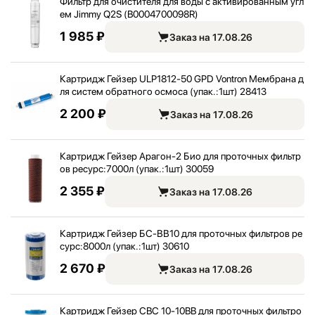
Фильтр для очистителя для воды с активированным угл
ем Jimmy Q2S (B0004700098R)
1 985 ₽
Заказ на 17.08.26
Картридж Гейзер ULP1812-50 GPD Vontron Мембрана д
ля систем обратного осмоса (упак.:
1шт) 28413
2 200 ₽
Заказ на 17.08.26
Картридж Гейзер Арагон-2 Био для проточных фильтр
ов ресурс:
7000л (упак.:
1шт) 30059
2 355 ₽
Заказ на 17.08.26
Картридж Гейзер БС-ВВ10 для проточных фильтров ре
сурс:
8000л (упак.:
1шт) 30610
2 670 ₽
Заказ на 17.08.26
Картридж Гейзер CBC 10-10BB для проточных фильтро