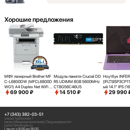
Хорошие предложения
МФУ лазерный Brother MF
Модуль памяти Crucial DD
Ноутбук INFER
C-L6800DW (MFCL6800D
R5 UDIMM 8GB 5600MHz
[IFLTSI5P3CP1
WG1) A4 Duplex Net WiFi се
CT8G56C46U5
ый 14.1" IPS (16
69 900 ₽
14 510 ₽
29 990 
рый
200 WUXGA/ i5
Ghz)/
16Gb/
51
Iris Xe Graphics
ooth/
Win 11Pro T
+7 (343) 382-03-51
улица Турбинная 7
метро Машиностроителей, Педуниверситет
turbo7@mltrade.ru
пн-пт: с 9:00 до 18:00