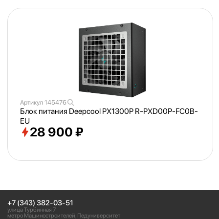
Артикул
145476
Блок питания Deepcool PX1300P R-PXD00P-FC0B-
EU
28 900 ₽
+7 (343) 382-03-51
улица Турбинная 7
метро Машиностроителей, Педуниверситет