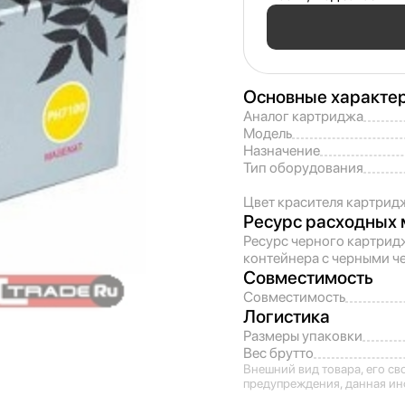
Основные характе
Аналог картриджа
Модель
Назначение
Тип оборудования
Цвет красителя картрид
Ресурс расходных 
Ресурс черного картрид
контейнера с черными ч
Совместимость
Совместимость
Логистика
Размеры упаковки
Вес брутто
Внешний вид товара, его св
предупреждения, данная ин