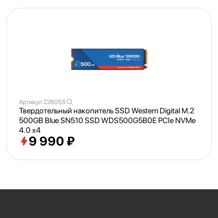
Артикул
226055
Твердотельный накопитель SSD Western Digital M.2
500GB Blue SN510 SSD WDS500G5B0E PCIe NVMe
4.0 x4
9 990 ₽