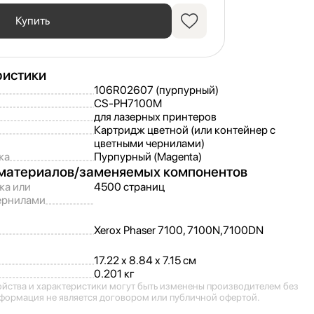
Купить
ристики
106R02607 (пурпурный)
CS-PH7100M
для лазерных принтеров
Картридж цветной (или контейнер с
цветными чернилами)
жа
Пурпурный (Magenta)
материалов/
заменяемых компонентов
жа или
4500 страниц
ернилами
Xerox Phaser 7100, 7100N,
7100DN
17.22 x 8.84 x 7.15 см
0.201 кг
ойства и характеристики могут быть изменены производителем без
формация не является договором или публичной офертой.