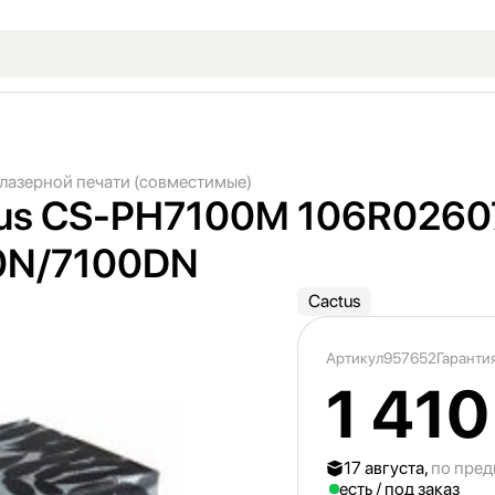
лазерной печати (совместимые)
us CS-PH7100M 106R02607
0N/
7100DN
Cactus
Артикул
957652
Гарантия
1 410
17 августа,
по пред
есть / под заказ