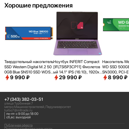
Хорошие предложения
Твердотельный накопитель
Ноутбук INFERIT Compact
Накопитель Wes
SSD Western Digital M.2 50
[IFLTSI5P3CP11] Фиолетов
WD SSD 500GB
0GB Blue SN510 SSD WDS5
ый 14.1" IPS (16:
10), 1920х1
SN3000, PCI-E
9 990 ₽
29 990 ₽
8 990 ₽
00G5B0E PCIe NVMe 4.0 x
200 WUXGA/ i5-1240P(1.7
2280, [R/
W - 5
4
Ghz)/
16Gb/
512Gb SSD/
Intel
B/
s] WDS500
Iris Xe Graphics/
Wi-Fi/
Bluet
ooth/
Win 11Pro Trial
+7 (343) 382-03-51
улица Турбинная 7
метро Машиностроителей, Педуниверситет
turbo7@mltrade.ru
пн-пт: с 9:00 до 18:00
сб,вс: выходной
Публичная оферта
Политика конфиденциальности