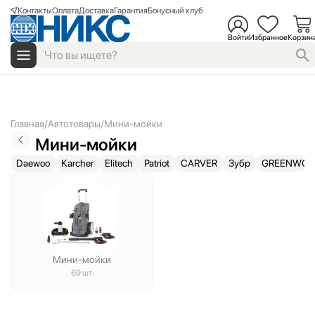
Контакты
Оплата
Доставка
Гарантия
Бонусный клуб
Войти
Избранное
Корзин
Главная
Автотовары
Мини-мойки
Мини-мойки
Daewoo
Karcher
Elitech
Patriot
CARVER
Зубр
GREENWOR
Мини-мойки
69 шт.