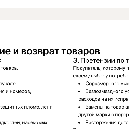
е и возврат товаров
я
3. Претензии по 
 товара.
Покупатель, которому 
своему выбору потребо
лучаях:
Соразмерного уме
я и номеров,
Безвозмездного у
расходов на их испра
защитных пломб, лент,
Замены на товар а
другой марки с пере
идкостей, насекомых
Расторжения дого