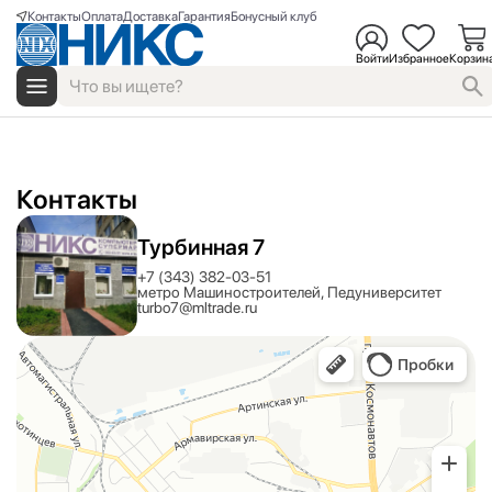
Контакты
Оплата
Доставка
Гарантия
Бонусный клуб
Войти
Избранное
Корзин
Контакты
Турбинная 7
+7 (343) 382-03-51
метро Машиностроителей, Педуниверситет
turbo7@mltrade.ru