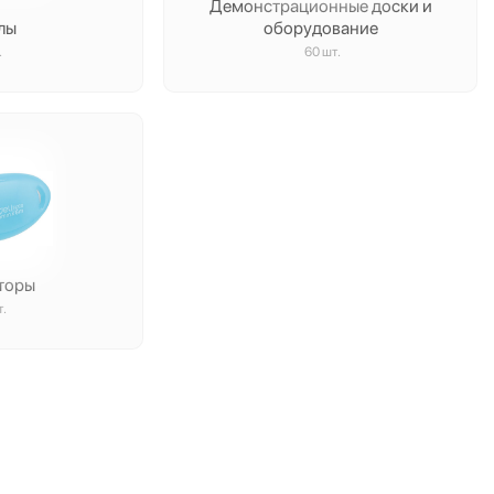
Демонстрационные доски и
лы
оборудование
.
60 шт.
торы
т.