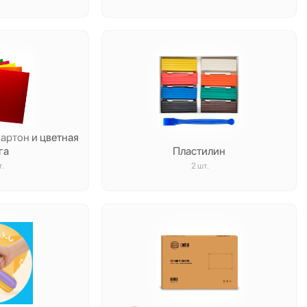
картон и цветная
га
Пластилин
т.
2 шт.