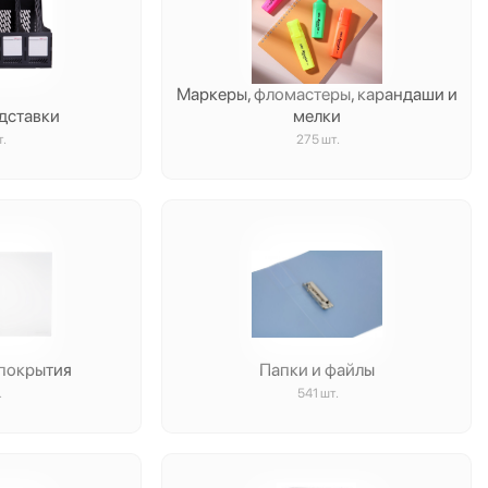
Маркеры, фломастеры, карандаши и
дставки
мелки
т.
275 шт.
 покрытия
Папки и файлы
.
541 шт.