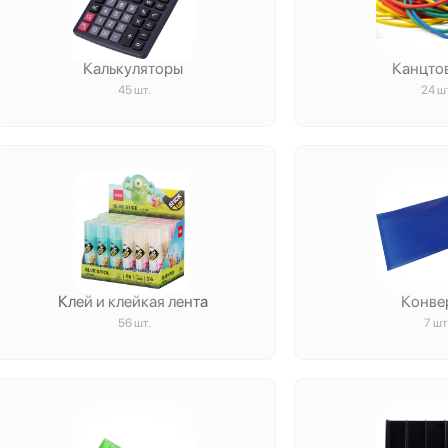
Калькуляторы
Канцто
45 шт.
24 ш
Клей и клейкая лента
Конве
56 шт.
7 шт