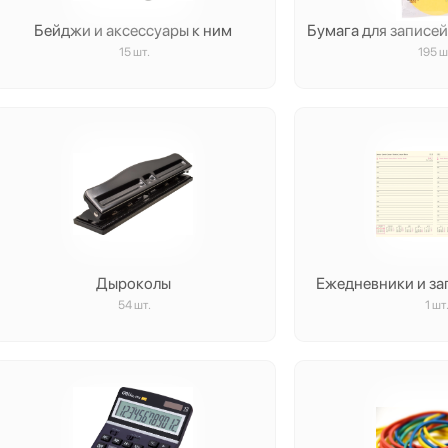
Бейджи и аксесcуары к ним
Бумага для записе
15 шт.
195 ш
Дыроколы
Ежедневники и з
54 шт.
1 шт