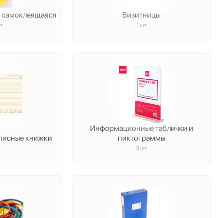
й самоклеящаяся
Визитницы
т.
1 шт.
Информационные таблички и
аписные книжки
пиктограммы
.
3 шт.