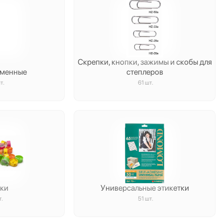
Скрепки, кнопки, зажимы и скобы для
ьменные
степлеров
т.
61 шт.
лки
Универсальные этикетки
т.
51 шт.