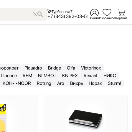
Турбинная 7
+7 (343) 382-03-51
Войти
Избранное
Корзина
юрократ
Piquadro
Bridge
Olfa
Victorinox
Прочее
REM
NIIMBOT
KNIPEX
Rexant
НИКС
KOH-I-NOOR
Rotring
Aro
Вихрь
Hopax
Sturm!