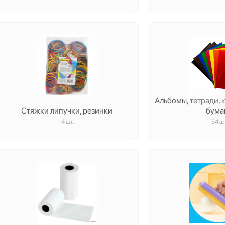
Альбомы, тетради, 
Стяжки липучки, резинки
бума
4 шт.
54 ш