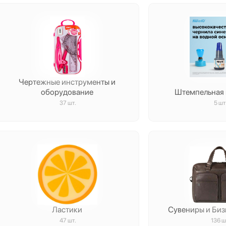
Чертежные инструменты и
оборудование
Штемпельная
37 шт.
5 шт
Ластики
Сувениры и Би
47 шт.
136 ш