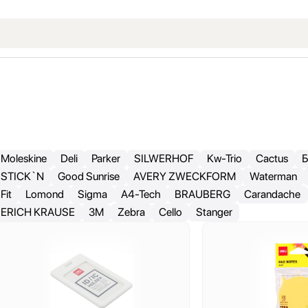
Moleskine
Deli
Parker
SILWERHOF
Kw-Trio
Cactus
Б
STICK`N
Good Sunrise
AVERY ZWECKFORM
Waterman
Fit
Lomond
Sigma
A4-Tech
BRAUBERG
Carandache
ERICH KRAUSE
3M
Zebra
Cello
Stanger