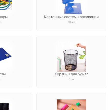
вары
Картонные системы архивации
т.
31 шт.
рты
Корзины для бумаг
.
5 шт.