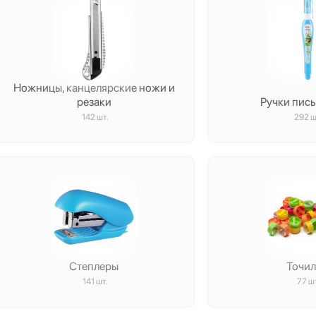
Ножницы, канцелярские ножи и
резаки
Ручки пис
142 шт.
292 ш
Степлеры
Точи
141 шт.
77 ш