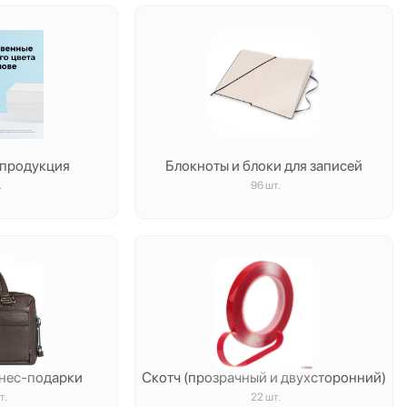
 продукция
Блокноты и блоки для записей
.
96 шт.
знес-подарки
Скотч (прозрачный и двухсторонний)
т.
22 шт.