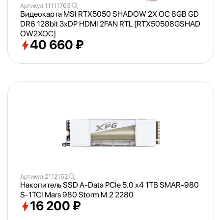
Артикул
11111763
Видеокарта MSI RTX5050 SHADOW 2X OC 8GB GD
DR6 128bit 3xDP HDMI 2FAN RTL [RTX50508GSHAD
OW2XOC]
40 660 ₽
Артикул
2112152
Накопитель SSD A-Data PCIe 5.0 x4 1TB SMAR-980
S-1TCI Mars 980 Storm M.2 2280
16 200 ₽