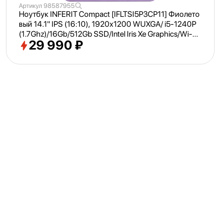
Артикул
98587955
Ноутбук INFERIT Compact [IFLTSI5P3CP11] Фиолето
вый 14.1" IPS (16:
10), 1920х1200 WUXGA/ i5-1240P
(1.7Ghz)/
16Gb/
512Gb SSD/
Intel Iris Xe Graphics/
Wi-Fi/
29 990 ₽
Bluetooth/
Win 11Pro Trial