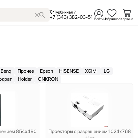
Турбинная 7
+7 (343) 382-03-51
Войти
Избранное
Корзина
Benq
Прочее
Epson
HISENSE
XGIMI
LG
ократ
Holder
ONKRON
ешением 854x480
Проекторы с разрешением 1024x768