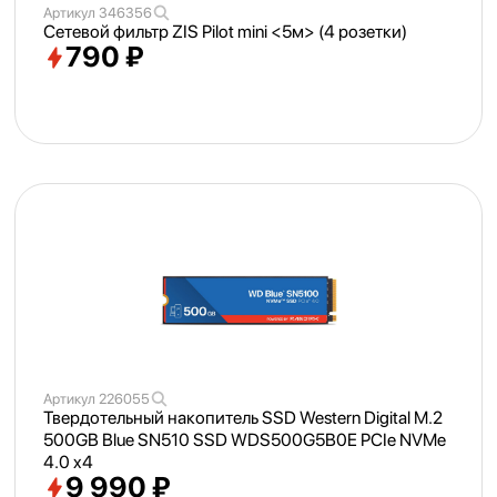
Артикул
346356
Сетевой фильтр ZIS Pilot mini <
5м> (4 розетки)
790 ₽
Артикул
226055
Твердотельный накопитель SSD Western Digital M.2
500GB Blue SN510 SSD WDS500G5B0E PCIe NVMe
4.0 x4
9 990 ₽