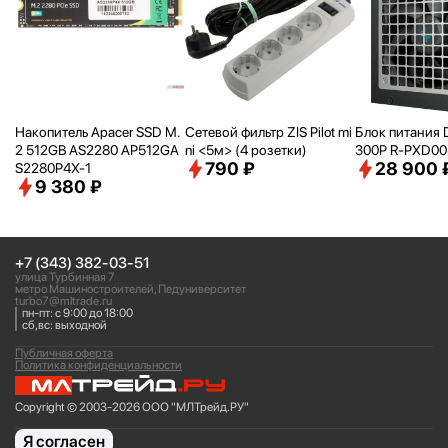
Накопитель Apacer SSD M.
Сетевой фильтр ZIS Pilot mi
Блок питания 
2 512GB AS2280 AP512GA
ni <
5м> (4 розетки)
300P R-PXD0
790 ₽
28 900 
S2280P4X-1
9 380 ₽
+7 (343) 382-03-51
улица Турбинная 7
метро Машиностроителей, Педуниверситет
turbo7@mltrade.ru
пн-пт: с 9:00 до 18:00
сб,вс: выходной
Публичная оферта
Политика конфиденциальности
Copyright © 2003-2026 ООО "МЛТрейд.РУ"
Я согласен