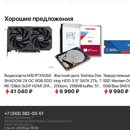
Хорошие предложения
Видеокарта MSI RTX5050
Жесткий диск Toshiba Des
Твердотельный
SHADOW 2X OC 8GB GDD
ktop HDD 3.5" SATA 2Tb, 7
SSD Western Di
R6 128bit 3xDP HDMI 2FAN
200rpm, 256MB buffer, 512
0GB Blue SN5
41 040 ₽
9 990 ₽
9 990 ₽
RTL [RTX50508GSHADOW
e, SMR, DT02ACA200
00G5B0E PCIe 
2XOC]
4
+7 (343) 382-03-51
улица Турбинная 7
метро Машиностроителей, Педуниверситет
turbo7@mltrade.ru
пн-пт: с 9:00 до 18:00