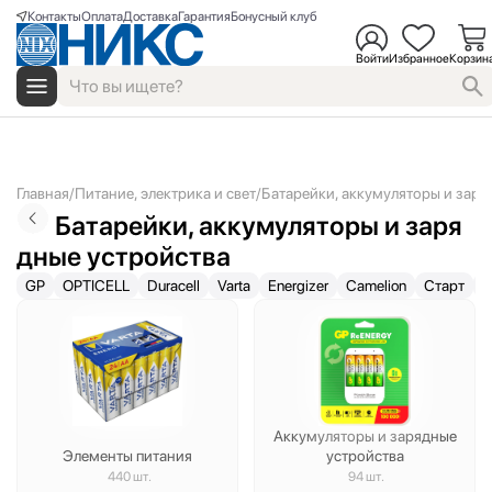
Контакты
Оплата
Доставка
Гарантия
Бонусный клуб
Войти
Избранное
Корзин
Главная
Питание, электрика и свет
Батарейки, аккумуляторы и заря
Батарейки, аккумуляторы и заря
дные устройства
GP
OPTICELL
Duracell
Varta
Energizer
Camelion
Старт
S
Аккумуляторы и зарядные
Элементы питания
устройства
440 шт.
94 шт.