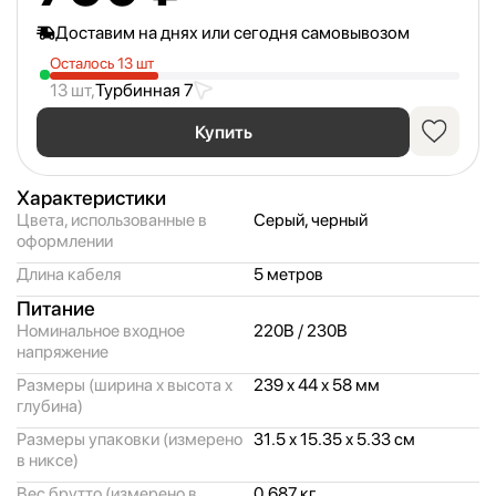
Доставим на днях или сегодня самовывозом
Осталось 13 шт
13 шт,
Турбинная 7
Купить
Характеристики
Цвета, использованные в
Серый, черный
оформлении
Длина кабеля
5 метров
Питание
Номинальное входное
220В / 230В
напряжение
Размеры (ширина x высота x
239 x 44 x 58 мм
глубина)
Размеры упаковки (измерено
31.5 x 15.35 x 5.33 см
в никсе)
Вес брутто (измерено в
0.687 кг