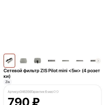
Сетевой фильтр ZIS Pilot mini <
5м> (4 розет
ки)
Zis
Артикул
346356
Гарантия 6 мес
790 ₽