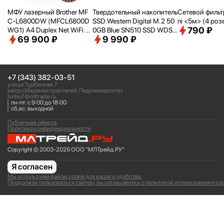
МФУ лазерный Brother MF
Твердотельный накопитель
Сетевой фильтр 
C-L6800DW (MFCL6800D
SSD Western Digital M.2 50
ni <
5м> (4 роз
790 ₽
WG1) A4 Duplex Net WiFi се
0GB Blue SN510 SSD WDS5
69 900 ₽
9 990 ₽
рый
00G5B0E PCIe NVMe 4.0 x
4
+7 (343) 382-03-51
улица Турбинная 7
метро Машиностроителей, Педуниверситет
turbo7@mltrade.ru
пн-пт: с 9:00 до 18:00
сб,вс: выходной
Публичная оферта
Политика конфиденциальности
Copyright © 2003-2026 ООО "МЛТрейд.РУ"
Я согласен
Мы используем файлы cookie для вашего удобства.
Продолжая пользоваться сайтом, вы соглашаетесь с политикой использования coo