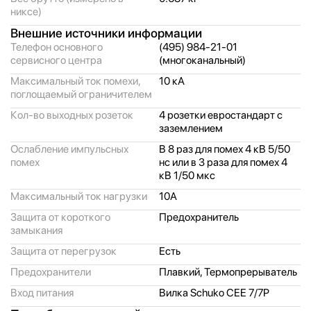
никсе)
Внешние источники информации
Телефон основного
(495) 984-21-01
сервисного центра
(многоканальный)
Максимальный ток помехи,
10 кА
поглощаемый ограничителем
Кол-во выходных розеток
4 розетки евростандарт с
заземлением
Ослабление импульсных
В 8 раз для помех 4 кВ 5/
50
помех
нс или в 3 раза для помех 4
кВ 1/
50 мкс
Максимальный ток нагрузки
10А
Защита от короткого
Предохранитель
замыкания
Защита от перегрузок
Есть
Предохранители
Плавкий, Термопрерыватель
Вход питания
Вилка Schuko CEE 7/
7P