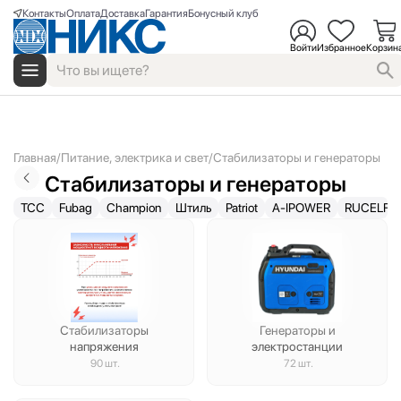
Контакты
Оплата
Доставка
Гарантия
Бонусный клуб
Войти
Избранное
Корзин
Главная
Питание, электрика и свет
Стабилизаторы и генераторы
Стабилизаторы и генераторы
ТСС
Fubag
Champion
Штиль
Patriot
A-IPOWER
RUCELF
Стабилизаторы
Генераторы и
напряжения
электростанции
90 шт.
72 шт.