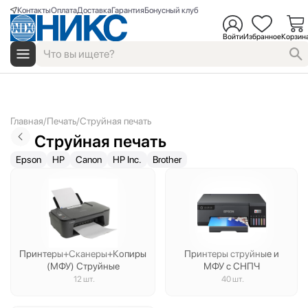
Контакты
Оплата
Доставка
Гарантия
Бонусный клуб
Войти
Избранное
Корзин
Главная
Печать
Струйная печать
Струйная печать
Epson
HP
Canon
HP Inc.
Brother
Принтеры+Сканеры+Копиры
Принтеры струйные и
(МФУ) Струйные
МФУ с СНПЧ
12 шт.
40 шт.