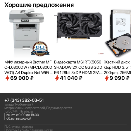
Хорошие предложения
МФУ лазерный Brother MF
Видеокарта MSI RTX5050
Жесткий диск 
C-L6800DW (MFCL6800D
SHADOW 2X OC 8GB GDD
ktop HDD 3.5" 
WG1) A4 Duplex Net WiFi се
R6 128bit 3xDP HDMI 2FAN
200rpm, 256MB 
69 900 ₽
41 040 ₽
9 990 ₽
рый
RTL [RTX50508GSHADOW
e, SMR, DT02
2XOC]
+7 (343) 382-03-51
улица Турбинная 7
метро Машиностроителей, Педуниверситет
turbo7@mltrade.ru
пн-пт: с 9:00 до 18:00
сб,вс: выходной
Публичная оферта
Политика конфиденциальности