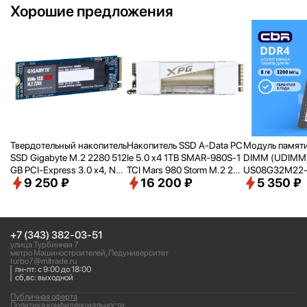
Хорошие предложения
Твердотельный накопитель
Накопитель SSD A-Data PC
Модуль памят
SSD Gigabyte M.2 2280 512
Ie 5.0 x4 1TB SMAR-980S-1
DIMM (UDIMM
GB PCI-Express 3.0 x4, NV
TCI Mars 980 Storm M.2 22
US08G32M22-
9 250 ₽
16 200 ₽
5 350 ₽
Me 1.3 (G3NVME512G)
80
00, 3200MHz, 
+7 (343) 382-03-51
улица Турбинная 7
метро Машиностроителей, Педуниверситет
turbo7@mltrade.ru
пн-пт: с 9:00 до 18:00
сб,вс: выходной
Публичная оферта
Политика конфиденциальности