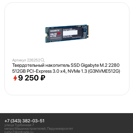
Артикул
226252
Твердотельный накопитель SSD Gigabyte M.2 2280
512GB PCI-Express 3.0 x4, NVMe 1.3 (G3NVME512G)
9 250 ₽
+7 (343) 382-03-51
улица Турбинная 7
метро Машиностроителей, Педуниверситет
turbo7@mltrade.ru