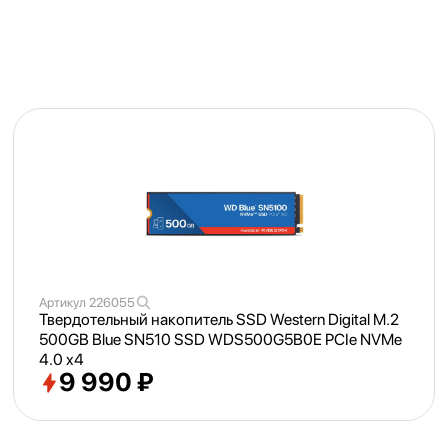
Артикул
226055
Твердотельный накопитель SSD Western Digital M.2
500GB Blue SN510 SSD WDS500G5B0E PCIe NVMe
4.0 x4
9 990 ₽