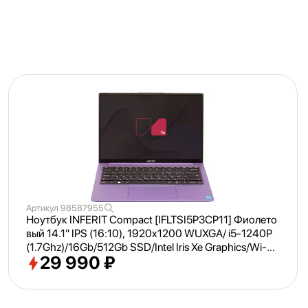
Артикул
98587955
Ноутбук INFERIT Compact [IFLTSI5P3CP11] Фиолето
вый 14.1" IPS (16:
10), 1920х1200 WUXGA/ i5-1240P
(1.7Ghz)/
16Gb/
512Gb SSD/
Intel Iris Xe Graphics/
Wi-Fi/
29 990 ₽
Bluetooth/
Win 11Pro Trial