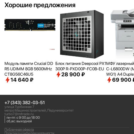
Хорошие предложения
Модуль памяти Crucial DD
Блок питания Deepcool PX1
МФУ лазерный 
R5 UDIMM 8GB 5600MHz
300P R-PXD00P-FC0B-EU
C-L6800DW (
28 900 ₽
CT8G56C46U5
WG1) A4 Duplex
14 640 ₽
69 900 
рый
+7 (343) 382-03-51
улица Турбинная 7
метро Машиностроителей, Педуниверситет
turbo7@mltrade.ru
пн-пт: с 9:00 до 18:00
сб,вс: выходной
Публичная оферта
Политика конфиденциальности