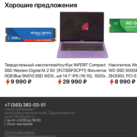
Хорошие предложения
Твердотельный накопитель
Ноутбук INFERIT Compact
Накопитель Wes
SSD Western Digital M.2 50
[IFLTSI5P3CP11] Фиолетов
WD SSD 500GB
0GB Blue SN510 SSD WDS5
ый 14.1" IPS (16:
10), 1920х1
SN3000, PCI-E
9 990 ₽
29 990 ₽
8 990 ₽
00G5B0E PCIe NVMe 4.0 x
200 WUXGA/ i5-1240P(1.7
2280, [R/
W - 5
4
Ghz)/
16Gb/
512Gb SSD/
Intel
B/
s] WDS500
Iris Xe Graphics/
Wi-Fi/
Bluet
ooth/
Win 11Pro Trial
+7 (343) 382-03-51
улица Турбинная 7
метро Машиностроителей, Педуниверситет
turbo7@mltrade.ru
пн-пт: с 9:00 до 18:00
сб,вс: выходной
Публичная оферта
Политика конфиденциальности