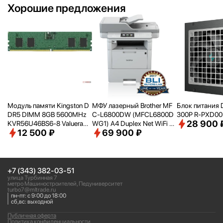
Хорошие предложения
Модуль памяти Kingston D
МФУ лазерный Brother MF
Блок питания 
DR5 DIMM 8GB 5600MHz
C-L6800DW (MFCL6800D
300P R-PXD0
28 900 
KVR56U46BS6-8 Valueram
WG1) A4 Duplex Net WiFi се
12 500 ₽
69 900 ₽
RTL PC5-44800 CL46 288-
рый
pin 1.1В single rank Ret
+7 (343) 382-03-51
улица Турбинная 7
метро Машиностроителей, Педуниверситет
turbo7@mltrade.ru
пн-пт: с 9:00 до 18:00
сб,вс: выходной
Публичная оферта
Политика конфиденциальности