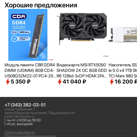
Хорошие предложения
Модуль памяти CBR DDR4
Видеокарта MSI RTX5050
Накопитель SS
DIMM (UDIMM) 8GB CD4-
SHADOW 2X OC 8GB GDD
Ie 5.0 x4 1TB 
US08G32M22-01 PC4-256
R6 128bit 3xDP HDMI 2FAN
TCI Mars 980 S
5 350 ₽
41 040 ₽
16 200 
00, 3200MHz, CL22, 1.2V
RTL [RTX50508GSHADOW
80
2XOC]
+7 (343) 382-03-51
улица Турбинная 7
метро Машиностроителей, Педуниверситет
turbo7@mltrade.ru
пн-пт: с 9:00 до 18:00
сб,вс: выходной
Публичная оферта
Политика конфиденциальности