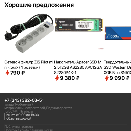
Хорошие предложения
Сетевой фильтр ZIS Pilot mi
Накопитель Apacer SSD M.
Твердотельный
ni <
5м> (4 розетки)
2 512GB AS2280 AP512GA
SSD Western Di
790 ₽
S2280P4X-1
0GB Blue SN5
9 380 ₽
9 990 ₽
00G5B0E PCIe 
4
+7 (343) 382-03-51
улица Турбинная 7
метро Машиностроителей, Педуниверситет
turbo7@mltrade.ru
пн-пт: с 9:00 до 18:00
сб,вс: выходной
Публичная оферта
Политика конфиденциальности