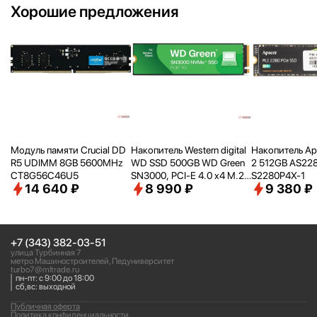
Хорошие предложения
Модуль памяти Crucial DD
Накопитель Western digital
Накопитель Ap
R5 UDIMM 8GB 5600MHz
WD SSD 500GB WD Green
2 512GB AS22
CT8G56C46U5
SN3000, PCI-E 4.0 x4 M.2
S2280P4X-1
14 640 ₽
8 990 ₽
9 380 ₽
2280, [R/
W - 5000/
4100 M
B/
s] WDS500G4G0E
+7 (343) 382-03-51
улица Турбинная 7
метро Машиностроителей, Педуниверситет
turbo7@mltrade.ru
пн-пт: с 9:00 до 18:00
сб,вс: выходной
Публичная оферта
Политика конфиденциальности