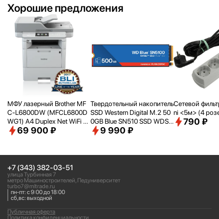
Хорошие предложения
МФУ лазерный Brother MF
Твердотельный накопитель
Сетевой фильтр 
C-L6800DW (MFCL6800D
SSD Western Digital M.2 50
ni <
5м> (4 роз
790 ₽
WG1) A4 Duplex Net WiFi се
0GB Blue SN510 SSD WDS5
69 900 ₽
9 990 ₽
рый
00G5B0E PCIe NVMe 4.0 x
4
+7 (343) 382-03-51
улица Турбинная 7
метро Машиностроителей, Педуниверситет
turbo7@mltrade.ru
пн-пт: с 9:00 до 18:00
сб,вс: выходной
Публичная оферта
Политика конфиденциальности