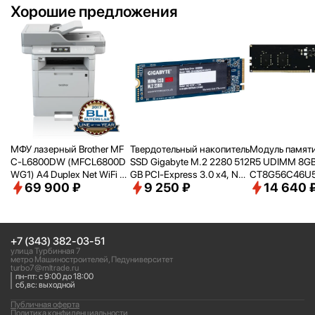
Хорошие предложения
МФУ лазерный Brother MF
Твердотельный накопитель
Модуль памяти
C-L6800DW (MFCL6800D
SSD Gigabyte M.2 2280 512
R5 UDIMM 8G
WG1) A4 Duplex Net WiFi се
GB PCI-Express 3.0 x4, NV
CT8G56C46U
69 900 ₽
9 250 ₽
14 640 
рый
Me 1.3 (G3NVME512G)
+7 (343) 382-03-51
улица Турбинная 7
метро Машиностроителей, Педуниверситет
turbo7@mltrade.ru
пн-пт: с 9:00 до 18:00
сб,вс: выходной
Публичная оферта
Политика конфиденциальности