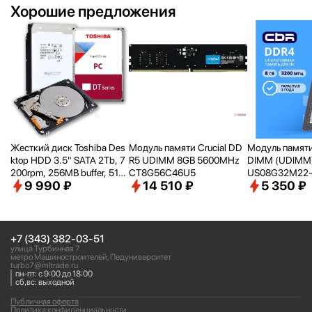
Хорошие предложения
Жесткий диск Toshiba Des
Модуль памяти Crucial DD
Модуль памят
ktop HDD 3.5" SATA 2Tb, 7
R5 UDIMM 8GB 5600MHz
DIMM (UDIMM
200rpm, 256MB buffer, 512
CT8G56C46U5
US08G32M22-
9 990 ₽
14 510 ₽
5 350 ₽
e, SMR, DT02ACA200
00, 3200MHz, 
+7 (343) 382-03-51
улица Турбинная 7
метро Машиностроителей, Педуниверситет
turbo7@mltrade.ru
пн-пт: с 9:00 до 18:00
сб,вс: выходной
Публичная оферта
Политика конфиденциальности