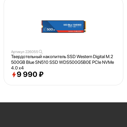
Артикул
226055
Твердотельный накопитель SSD Western Digital M.2
500GB Blue SN510 SSD WDS500G5B0E PCIe NVMe
4.0 x4
9 990 ₽