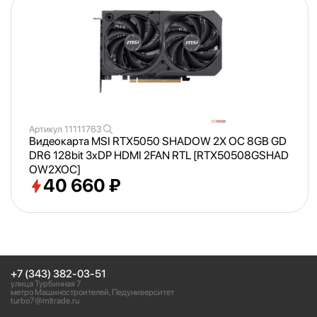
Артикул
11111763
Видеокарта MSI RTX5050 SHADOW 2X OC 8GB GD
DR6 128bit 3xDP HDMI 2FAN RTL [RTX50508GSHAD
OW2XOC]
40 660 ₽
+7 (343) 382-03-51
улица Турбинная 7
метро Машиностроителей, Педуниверситет
turbo7@mltrade.ru