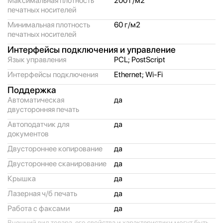
Максимальная плотность
200 г/
м2
печатных носителей
Минимальная плотность
60 г/
м2
печатных носителей
Интерфейсы подключения и управление
Язык управления
PCL; PostScript
Интерфейсы подключения
Ethernet; Wi-Fi
Поддержка
Автоматическая
да
двусторонняя печать
Автоподатчик для
да
документов
Двустороннее копирование
да
Двустороннее сканирование
да
Крышка
да
Лазерная ч/
б печать
да
Работа с факсами
да
Внешний вид товара, его свойства и характеристики могут быть