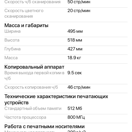
Скорость ч/
б сканирования
50 стр/
мин
Скорость цветного
20 стр/
мин
сканирования
Масса и габариты
Ширина
495 мм
Высота
518 мм
Глубина
427 мм
Масса
18.9 кг
Копировальный аппарат
Время выхода первой копии в
9.5 сек
ч/
б
Скорость копирования ч/
б
46 стр/
мин
Технические характеристики печатающих
устройств
Стандартный объем памяти
512 Мб
Частота процессора
800 МГц
Работа с печатными носителями