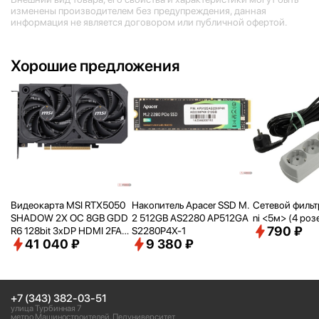
изменены производителем без предупреждения, данная
информация не является договором или публичной офертой.
Хорошие предложения
Видеокарта MSI RTX5050
Накопитель Apacer SSD M.
Сетевой фильтр 
SHADOW 2X OC 8GB GDD
2 512GB AS2280 AP512GA
ni <
5м> (4 роз
790 ₽
R6 128bit 3xDP HDMI 2FAN
S2280P4X-1
41 040 ₽
9 380 ₽
RTL [RTX50508GSHADOW
2XOC]
+7 (343) 382-03-51
улица Турбинная 7
метро Машиностроителей, Педуниверситет