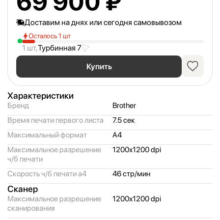
69 900 ₽
Доставим на днях или сегодня самовывозом
Осталось 1 шт
1 шт,
Турбинная 7
Купить
Характеристики
Бренд
Brother
Время печати первого листа
7.5 сек
Максимальный формат
A4
Максимальное разрешение
1200x1200 dpi
ч/
б печати
Скорость ч/
б печати a4
46 стр/
мин
Сканер
Максимальное разрешение
1200x1200 dpi
сканирования