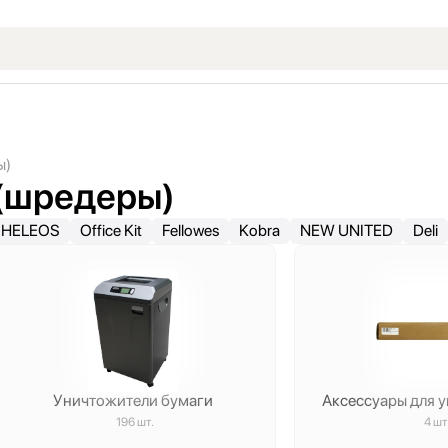
ы)
(шредеры)
HELEOS
Office Kit
Fellowes
Kobra
NEW UNITED
Deli
Уничтожители бумаги
Аксессуары для 
196 шт.
4 шт