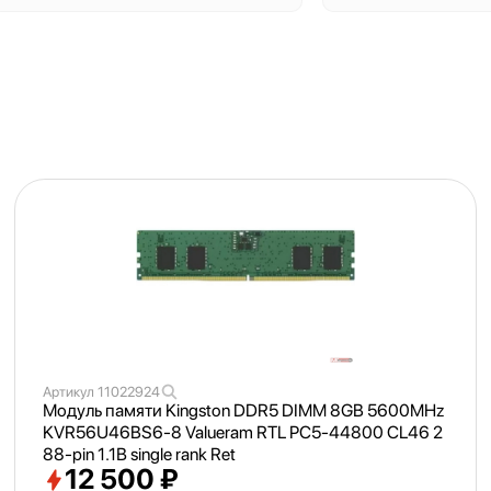
Артикул
11022924
Модуль памяти Kingston DDR5 DIMM 8GB 5600MHz
KVR56U46BS6-8 Valueram RTL PC5-44800 CL46 2
88-pin 1.1В single rank Ret
12 500 ₽