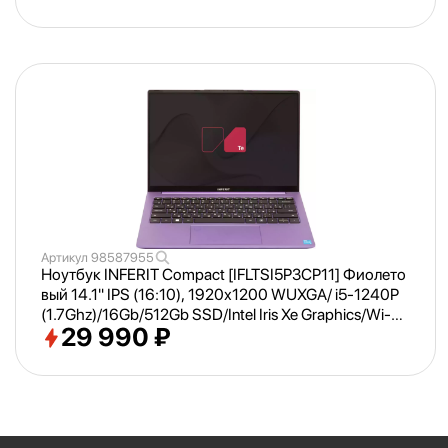
Артикул
98587955
Ноутбук INFERIT Compact [IFLTSI5P3CP11] Фиолето
вый 14.1" IPS (16:
10), 1920х1200 WUXGA/ i5-1240P
(1.7Ghz)/
16Gb/
512Gb SSD/
Intel Iris Xe Graphics/
Wi-Fi/
29 990 ₽
Bluetooth/
Win 11Pro Trial