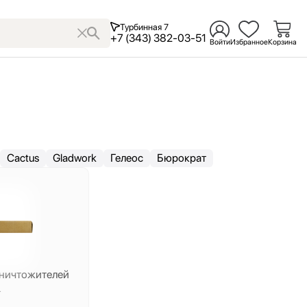
Турбинная 7
+7 (343) 382-03-51
Войти
Избранное
Корзина
Cactus
Gladwork
Гелеос
Бюрократ
уничтожителей
.