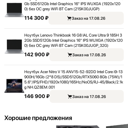
Gb SSD512Gb Intel Graphics 16" IPS WUXGA (1920x120
0) без ОС grey WiFi BT Cam (21SK00JUGP)
114 300 ₽
Заказ на 17.08.26
Ноутбук Lenovo Thinkbook 16 G8 IAL Core Ultra 9 185H 3
2Gb SSD512Gb Intel Graphics 16" IPS WUXGA (1920x120
0) без ОС grey WiFi BT Cam (21SK00JUGP_
32G)
142 900 ₽
Заказ на 17.08.26
Ноутбук Acer Nitro V 15 ANV15-52-92DD Intel Core i9-13
900H/
16Gb (2*8 D5)/
SSD512Gb/
RTX5060 8Gb (75W)/
1
5.6"
/
IPS/
FHD/
1920x1080/
165Hz/
NoOS/
RJ-45/
Black/
2.1k
g NH.QZ8EM.001
146 900 ₽
Заказ на 17.08.26
Хорошие предложения