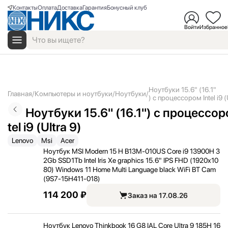
Контакты
Оплата
Доставка
Гарантия
Бонусный клуб
Войти
Избранное
Ноутбуки 15.6" (16.1"
Главная
Компьютеры и ноутбуки
Ноутбуки
) с процессором Intel i9 (
Ноутбуки 15.6" (16.1") с процессор
tel i9 (Ultra 9)
Lenovo
Msi
Acer
Ноутбук MSI Modern 15 H B13M-010US Core i9 13900H 3
2Gb SSD1Tb Intel Iris Xe graphics 15.6" IPS FHD (1920x10
80) Windows 11 Home Multi Language black WiFi BT Cam
(9S7-15H411-018)
114 200 ₽
Заказ на 17.08.26
Ноутбук Lenovo Thinkbook 16 G8 IAL Core Ultra 9 185H 16