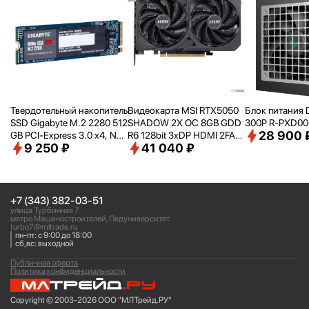
Твердотельный накопитель
Видеокарта MSI RTX5050
Блок питания 
SSD Gigabyte M.2 2280 512
SHADOW 2X OC 8GB GDD
300P R-PXD0
28 900 
GB PCI-Express 3.0 x4, NV
R6 128bit 3xDP HDMI 2FAN
9 250 ₽
41 040 ₽
Me 1.3 (G3NVME512G)
RTL [RTX50508GSHADOW
2XOC]
+7 (343) 382-03-51
улица Турбинная 7
метро Машиностроителей, Педуниверситет
turbo7@mltrade.ru
пн-пт: с 9:00 до 18:00
сб,вс: выходной
Публичная оферта
Политика конфиденциальности
Copyright © 2003-2026 ООО "МЛТрейд.РУ"