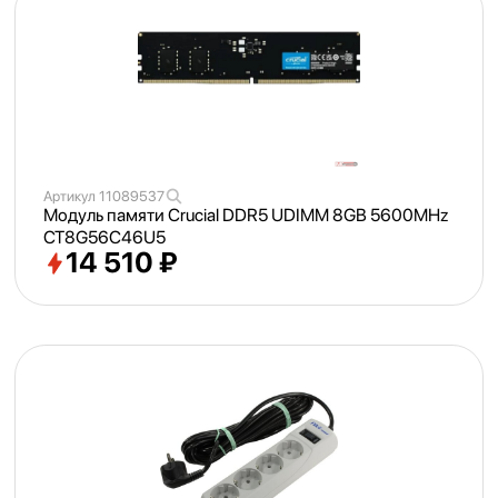
Артикул
11089537
Модуль памяти Crucial DDR5 UDIMM 8GB 5600MHz
CT8G56C46U5
14 510 ₽