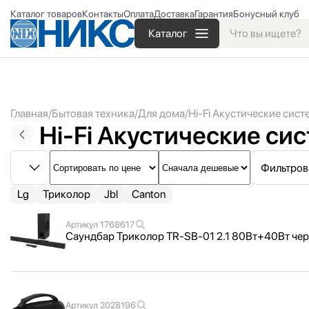
Каталог товаров
Контакты
Оплата
Доставка
Гарантия
Бонусный клуб
Каталог
Главная
Бытовая техника
Для дома
Hi-Fi Акустические сис
Hi-Fi Акустические си
Фильтров
Lg
Триколор
Jbl
Canton
Артикул
1768617
Саундбар Триколор TR-SB-01 2.1 80Вт+40Вт че
Артикул
2028196