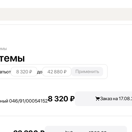
темы
стемы
Применить
ать
от
до
8 320 ₽
Заказ на 17.08
рный 046/
91/
00054152