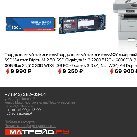
Твердотельный накопитель
Твердотельный накопитель
МФУ лазерный 
SSD Western Digital M.2 50
SSD Gigabyte M.2 2280 512
C-L6800DW (
0GB Blue SN510 SSD WDS5
GB PCI-Express 3.0 x4, NV
WG1) A4 Duplex
9 990 ₽
9 250 ₽
69 900 
00G5B0E PCIe NVMe 4.0 x
Me 1.3 (G3NVME512G)
рый
4
+7 (343) 382-03-51
улица Турбинная 7
метро Машиностроителей, Педуниверситет
turbo7@mltrade.ru
пн-пт: с 9:00 до 18:00
сб,вс: выходной
Публичная оферта
Политика конфиденциальности