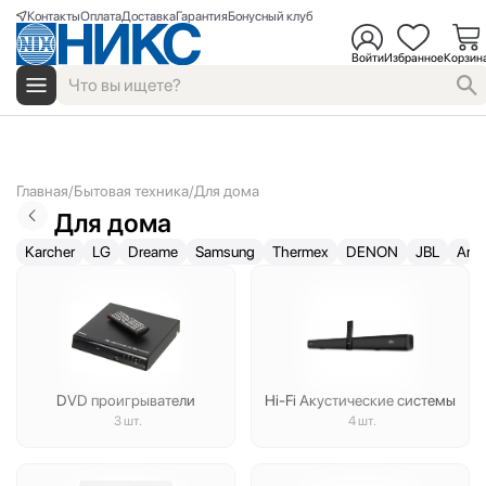
Контакты
Оплата
Доставка
Гарантия
Бонусный клуб
Войти
Избранное
Корзин
Главная
Бытовая техника
Для дома
Для дома
Karcher
LG
Dreame
Samsung
Thermex
DENON
JBL
Aris
DVD проигрыватели
Hi-Fi Акустические системы
3 шт.
4 шт.