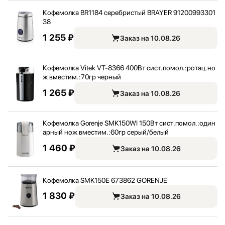
Кофемолка BR1184 серебристый BRAYER 91200993301
38
1 255 ₽
Заказ на 10.08.26
Кофемолка Vitek VT-8366 400Вт сист.помол.:
ротац.но
ж вместим.:
70гр черный
1 265 ₽
Заказ на 10.08.26
Кофемолка Gorenje SMK150WI 150Вт сист.помол.:
один
арный нож вместим.:
60гр серый/
белый
1 460 ₽
Заказ на 10.08.26
Кофемолка SMK150E 673862 GORENJE
1 830 ₽
Заказ на 10.08.26