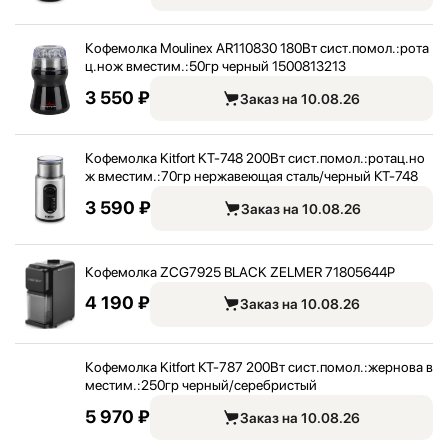
Кофемолка Moulinex AR110830 180Вт сист.помол.:
рота
ц.нож вместим.:
50гр черный 1500813213
3 550 ₽
Заказ на 10.08.26
Кофемолка Kitfort KT-748 200Вт сист.помол.:
ротац.но
ж вместим.:
70гр нержавеющая сталь/
черный КТ-748
3 590 ₽
Заказ на 10.08.26
Кофемолка ZCG7925 BLACK ZELMER 71805644P
4 190 ₽
Заказ на 10.08.26
Кофемолка Kitfort КТ-787 200Вт сист.помол.:
жернова в
местим.:
250гр черный/
серебристый
5 970 ₽
Заказ на 10.08.26