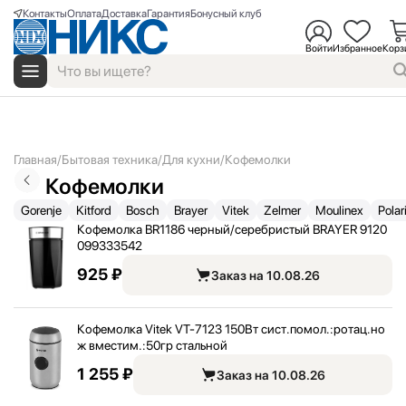
Контакты
Оплата
Доставка
Гарантия
Бонусный клуб
Войти
Избранное
Корз
Главная
Бытовая техника
Для кухни
Кофемолки
Кофемолки
Gorenje
Kitford
Bosch
Brayer
Vitek
Zelmer
Moulinex
Polar
Кофемолка BR1186 черный/
серебристый BRAYER 9120
099333542
925 ₽
Заказ на 10.08.26
Кофемолка Vitek VT-7123 150Вт сист.помол.:
ротац.но
ж вместим.:
50гр стальной
1 255 ₽
Заказ на 10.08.26