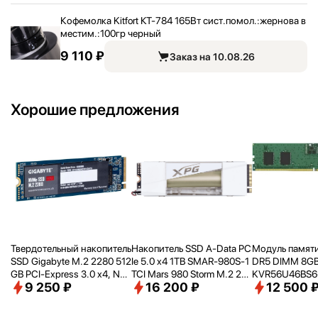
Кофемолка Kitfort КТ-784 165Вт сист.помол.:
жернова в
местим.:
100гр черный
9 110 ₽
Заказ на 10.08.26
Хорошие предложения
Твердотельный накопитель
Накопитель SSD A-Data PC
Модуль памяти
SSD Gigabyte M.2 2280 512
Ie 5.0 x4 1TB SMAR-980S-1
DR5 DIMM 8G
GB PCI-Express 3.0 x4, NV
TCI Mars 980 Storm M.2 22
KVR56U46BS6-
9 250 ₽
16 200 ₽
12 500 
Me 1.3 (G3NVME512G)
80
RTL PC5-4480
pin 1.1В single 