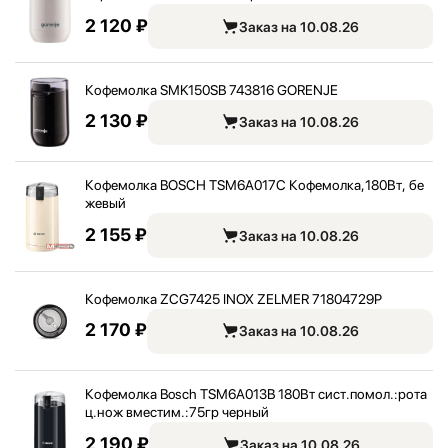
2 120 ₽
Заказ на 10.08.26
Кофемолка SMK150SB 743816 GORENJE
2 130 ₽
Заказ на 10.08.26
Кофемолка BOSCH TSM6A017C Кофемолка,
180Вт, бе
жевый
2 155 ₽
Заказ на 10.08.26
Кофемолка ZCG7425 INOX ZELMER 71804729P
2 170 ₽
Заказ на 10.08.26
Кофемолка Bosch TSM6A013B 180Вт сист.помол.:
рота
ц.нож вместим.:
75гр черный
2 190 ₽
Заказ на 10.08.26