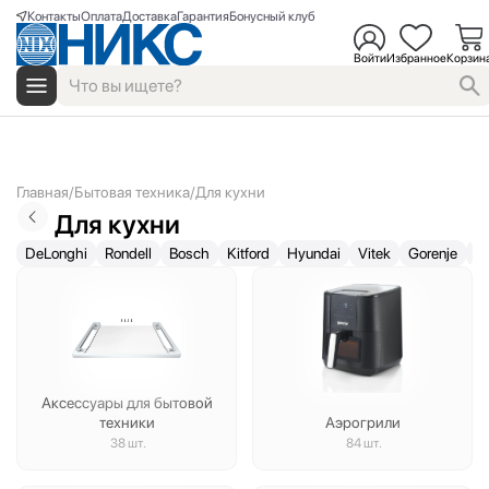
Контакты
Оплата
Доставка
Гарантия
Бонусный клуб
Войти
Избранное
Корзин
Главная
Бытовая техника
Для кухни
Для кухни
DeLonghi
Rondell
Bosch
Kitford
Hyundai
Vitek
Gorenje
Ge
Аксессуары для бытовой
техники
Аэрогрили
38 шт.
84 шт.