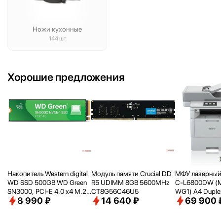
Ножи кухонные
144 шт.
Хорошие предложения
Накопитель Western digital
Модуль памяти Crucial DD
МФУ лазерный 
WD SSD 500GB WD Green
R5 UDIMM 8GB 5600MHz
C-L6800DW (
SN3000, PCI-E 4.0 x4 M.2
CT8G56C46U5
WG1) A4 Duplex
8 990 ₽
14 640 ₽
69 900 
2280, [R/
W - 5000/
4100 M
рый
B/
s] WDS500G4G0E