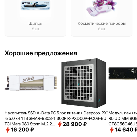
Щипцы
Косметические приборы
5 шт.
6 шт.
Хорошие предложения
Накопитель SSD A-Data PC
Блок питания Deepcool PX1
Модуль памяти
Ie 5.0 x4 1TB SMAR-980S-1
300P R-PXD00P-FC0B-EU
R5 UDIMM 8G
28 900 ₽
TCI Mars 980 Storm M.2 22
CT8G56C46U
16 200 ₽
14 640 
80