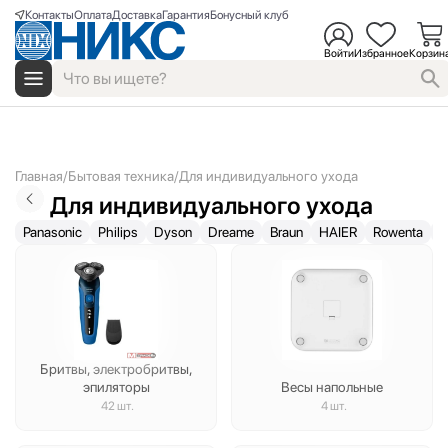
Контакты
Оплата
Доставка
Гарантия
Бонусный клуб
Войти
Избранное
Корзин
Главная
Бытовая техника
Для индивидуального ухода
Для индивидуального ухода
Panasonic
Philips
Dyson
Dreame
Braun
HAIER
Rowenta
P
Бритвы, электробритвы,
эпиляторы
Весы напольные
42 шт.
4 шт.