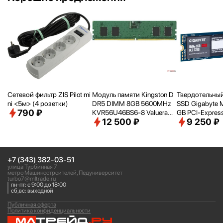
Сетевой фильтр ZIS Pilot mi
Модуль памяти Kingston D
Твердотельный
ni <
5м> (4 розетки)
DR5 DIMM 8GB 5600MHz
SSD Gigabyte 
790 ₽
KVR56U46BS6-8 Valueram
GB PCI-Express
12 500 ₽
9 250 ₽
RTL PC5-44800 CL46 288-
Me 1.3 (G3NV
pin 1.1В single rank Ret
+7 (343) 382-03-51
улица Турбинная 7
метро Машиностроителей, Педуниверситет
turbo7@mltrade.ru
пн-пт: с 9:00 до 18:00
сб,вс: выходной
Публичная оферта
Политика конфиденциальности