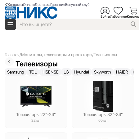
Контакты
Оплата
Доставка
Гарантия
Бонусный клуб
Войти
Избранное
Корзин
Главная
Мониторы, телевизоры и проекторы
Телевизоры
Телевизоры
Samsung
TCL
HISENSE
LG
Hyundai
Skyworth
HAIER
ON
Телевизоры 22"
-24"
Телевизоры 32"
-34"
22 шт.
65 шт.