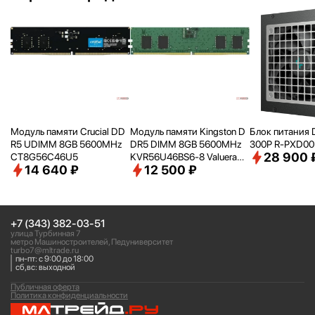
Модуль памяти Crucial DD
Модуль памяти Kingston D
Блок питания 
R5 UDIMM 8GB 5600MHz
DR5 DIMM 8GB 5600MHz
300P R-PXD0
28 900 
CT8G56C46U5
KVR56U46BS6-8 Valueram
14 640 ₽
12 500 ₽
RTL PC5-44800 CL46 288-
pin 1.1В single rank Ret
+7 (343) 382-03-51
улица Турбинная 7
метро Машиностроителей, Педуниверситет
turbo7@mltrade.ru
пн-пт: с 9:00 до 18:00
сб,вс: выходной
Публичная оферта
Политика конфиденциальности