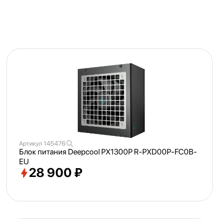
Артикул
145476
Блок питания Deepcool PX1300P R-PXD00P-FC0B-
EU
28 900 ₽