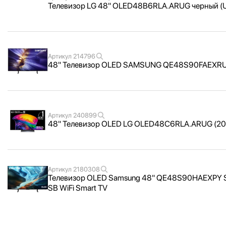
Телевизор LG 48" OLED48B6RLA.ARUG черный (Ul
Артикул
214796
48" Телевизор OLED SAMSUNG QE48S90FAEXR
Артикул
240899
48" Телевизор OLED LG OLED48C6RLA.ARUG (20
Артикул
2180308
Телевизор OLED Samsung 48" QE48S90HAEXPY Ser
SB WiFi Smart TV