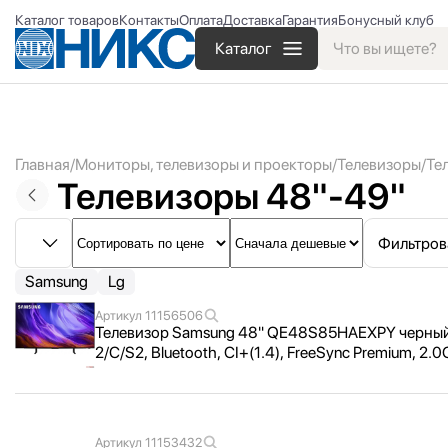
Каталог товаров
Контакты
Оплата
Доставка
Гарантия
Бонусный клуб
Каталог
Главная
Мониторы, телевизоры и проекторы
Телевизоры
Те
Телевизоры 48"-49"
Фильтров
Samsung
Lg
Артикул
11156506
Телевизор Samsung 48" QE48S85HAEXPY черный (OL
2/
C/
S2, Bluetooth, CI+(1.4), FreeSync Premium, 2.
Артикул
11153432