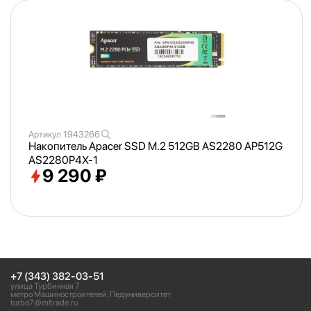
Артикул
1943266
Накопитель Apacer SSD M.2 512GB AS2280 AP512G
AS2280P4X-1
9 290 ₽
+7 (343) 382-03-51
улица Турбинная 7
метро Машиностроителей, Педуниверситет
turbo7@mltrade.ru