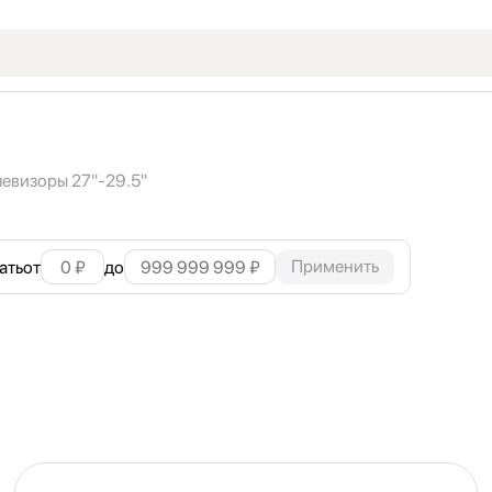
левизоры 27"
-29.5"
Применить
ать
от
до