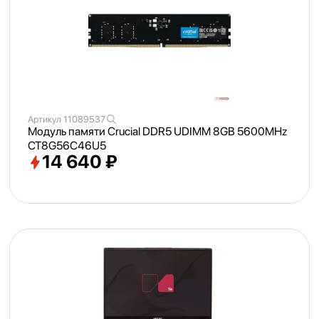
Артикул
11089537
Модуль памяти Crucial DDR5 UDIMM 8GB 5600MHz
CT8G56C46U5
14 640 ₽