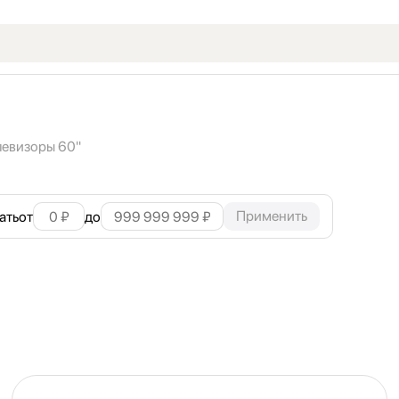
левизоры 60"
Применить
ать
от
до