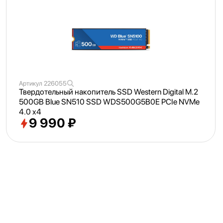
Артикул
226055
Твердотельный накопитель SSD Western Digital M.2
500GB Blue SN510 SSD WDS500G5B0E PCIe NVMe
4.0 x4
9 990 ₽