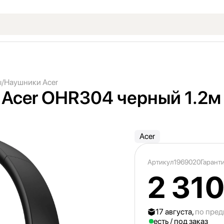
ы
Наушники Acer
Acer OHR304 черный 1.2м
Acer
Артикул
1969020
Гаранти
2 310
17 августа,
по пред
есть / под заказ