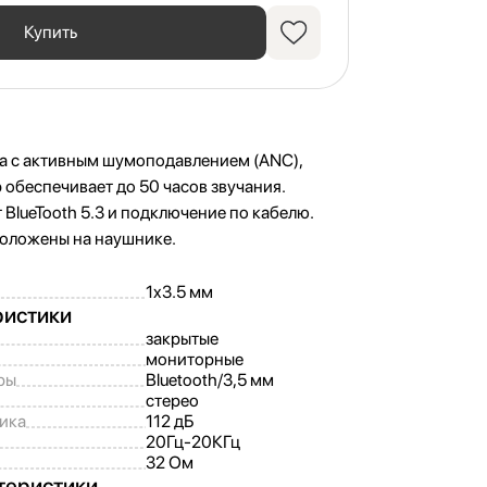
Купить
а с активным шумоподавлением (ANC),
обеспечивает до 50 часов звучания.
BlueTooth 5.3 и подключение по кабелю.
оложены на наушнике.
1x3.5 мм
ристики
закрытые
мониторные
ры
Bluetooth/
3,
5 мм
стерео
ика
112 дБ
20Гц-20КГц
32 Ом
теристики