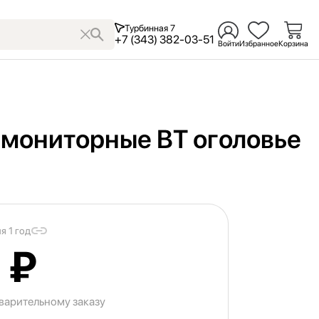
Турбинная 7
+7 (343) 382-03-51
Войти
Избранное
Корзина
 мониторные BT оголовье
я 1 год
 ₽
варительному заказу