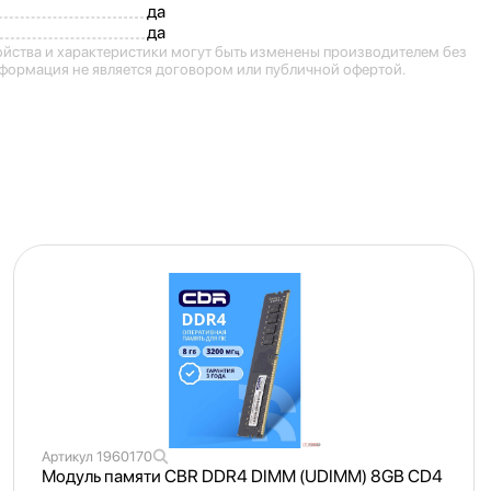
да
да
ойства и характеристики могут быть изменены производителем без
формация не является договором или публичной офертой.
Артикул
1960170
Модуль памяти CBR DDR4 DIMM (UDIMM) 8GB CD4