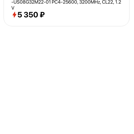
-US08G32M22-01 PC4-25600, 3200MHz, CL22, 1.2
V
5 350 ₽