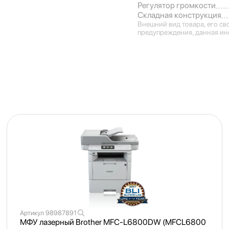
Регулятор громкости
Складная конструкция
Внешний вид товара, его св
предупреждения, данная ин
Артикул
98987891
МФУ лазерный Brother MFC-L6800DW (MFCL6800