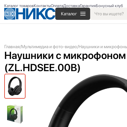
Каталог товаров
Контакты
Оплата
Доставка
Гарантия
Бонусный клуб
Каталог
Главная
Мультимедиа и фото-видео
Наушники и микрофон
Наушники с микрофоном 
(ZL.HDSEE.00B)