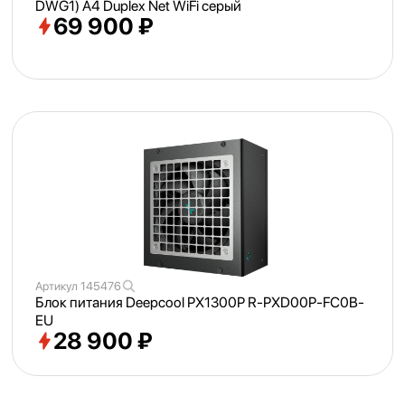
DWG1) A4 Duplex Net WiFi серый
69 900 ₽
Артикул
145476
Блок питания Deepcool PX1300P R-PXD00P-FC0B-
EU
28 900 ₽