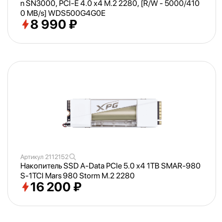
n SN3000, PCI-E 4.0 x4 M.2 2280, [R/
W - 5000/
410
0 MB/
s] WDS500G4G0E
8 990 ₽
Артикул
2112152
Накопитель SSD A-Data PCIe 5.0 x4 1TB SMAR-980
S-1TCI Mars 980 Storm M.2 2280
16 200 ₽