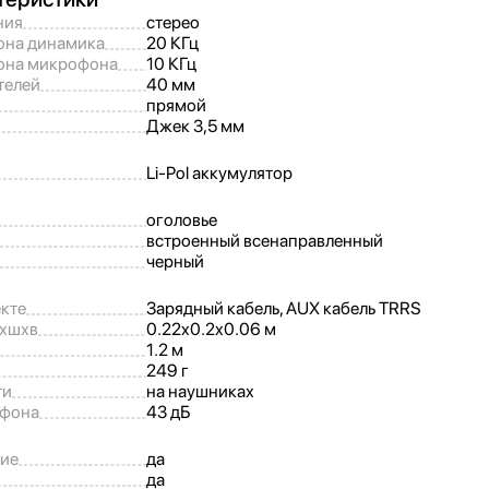
ния
стерео
она динамика
20 КГц
зона микрофона
10 КГц
телей
40 мм
прямой
Джек 3,
5 мм
Li-Pol аккумулятор
оголовье
встроенный всенаправленный
черный
кте
Зарядный кабель, AUX кабель TRRS
дхшхв
0.22x0.2x0.06 м
1.2 м
249 г
ти
на наушниках
офона
43 дБ
ие
да
да