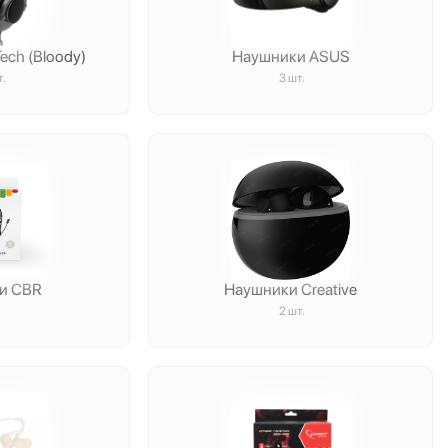
ch (Bloody)
Наушники ASUS
т.
3 шт.
и CBR
Наушники Creative
.
2 шт.