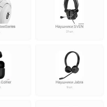
eelSeries
Наушники SVEN
.
21 шт.
Edifier
Наушники Jabra
т.
9 шт.