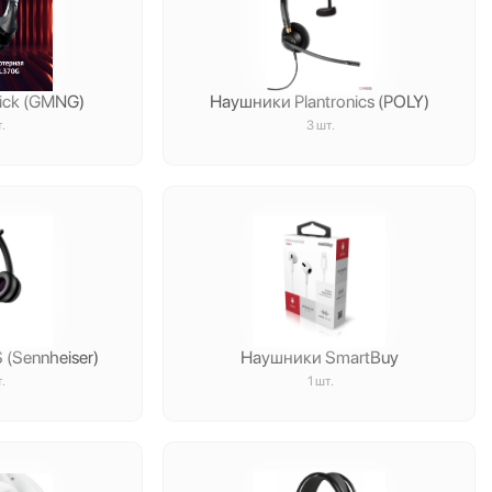
ick (GMNG)
Наушники Plantronics (POLY)
.
3 шт.
(Sennheiser)
Наушники SmartBuy
.
1 шт.