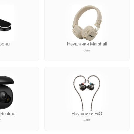
фоны
Наушники Marshall
.
6 шт.
 Realme
Наушники FiiO
.
4 шт.