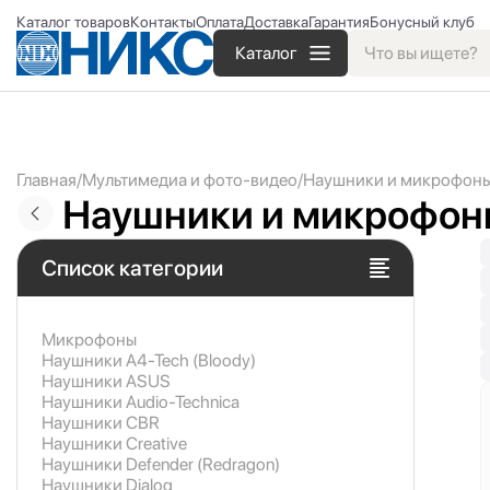
Каталог товаров
Контакты
Оплата
Доставка
Гарантия
Бонусный клуб
Каталог
Главная
Мультимедиа и фото-видео
Наушники и микрофон
Наушники и микрофон
Список категории
Микрофоны
Наушники A4-Tech (Bloody)
Наушники ASUS
Наушники Audio-Technica
Наушники CBR
Наушники Creative
Наушники Defender (Redragon)
Наушники Dialog