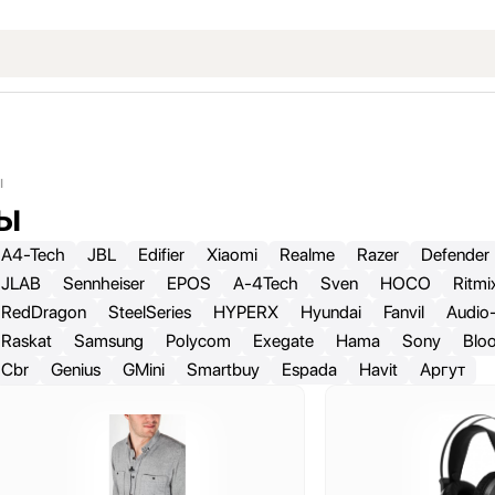
ы
ы
A4-Tech
JBL
Edifier
Xiaomi
Realme
Razer
Defender
JLAB
Sennheiser
EPOS
A-4Tech
Sven
HOCO
Ritmi
RedDragon
SteelSeries
HYPERX
Hyundai
Fanvil
Audio
Raskat
Samsung
Polycom
Exegate
Hama
Sony
Blo
Cbr
Genius
GMini
Smartbuy
Espada
Havit
Аргут