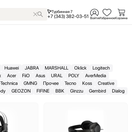
Турбинная 7
+7 (343) 382-03-51
Войти
Избранное
Корзина
Huawei
JABRA
MARSHALL
Oklick
Logitech
x
Acer
FiiO
Asus
URAL
POLY
AverMedia
-Technica
GMNG
Прочее
Tecno
Koss
Creative
ody
GEOZON
FIFINE
BBK
Ginzzu
Gembird
Dialog