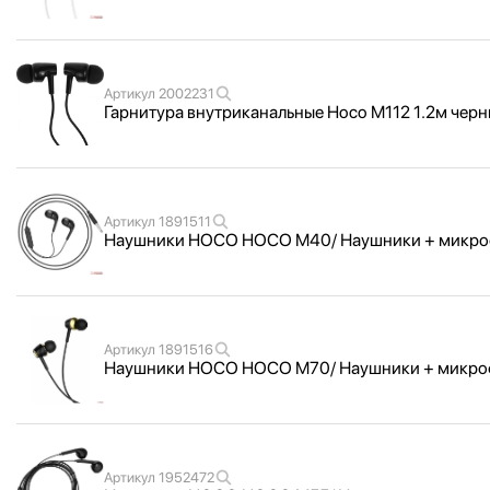
Артикул
2002231
Гарнитура внутриканальные Hoco M112 1.2м чер
Артикул
1891511
Наушники HOCO HOCO M40/ Наушники + микрофон
Артикул
1891516
Наушники HOCO HOCO M70/ Наушники + микрофон/
Артикул
1952472