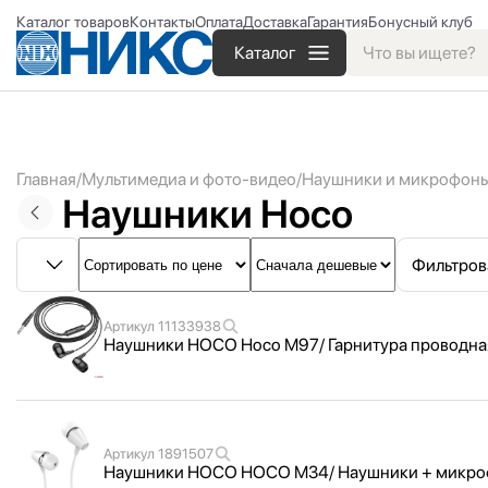
Каталог товаров
Контакты
Оплата
Доставка
Гарантия
Бонусный клуб
Каталог
Главная
Мультимедиа и фото-видео
Наушники и микрофон
Наушники Hoco
Фильтров
Артикул
11133938
Наушники HOCO Hoco M97/ Гарнитура проводная
Артикул
1891507
Наушники HOCO HOCO M34/ Наушники + микрофон