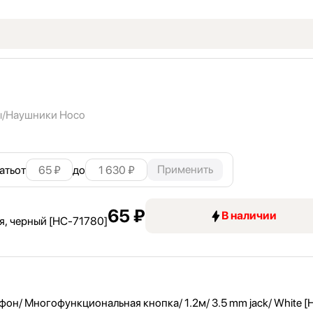
ы
Наушники Hoco
Применить
ать
от
до
65 ₽
В наличии
, черный [HC-71780]
/ Многофункциональная кнопка/ 1.2м/ 3.5 mm jack/ White 