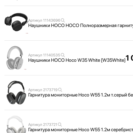
Артикул
11143696
Наушники HOCO HOCO Полноразмерная гарнитур
Артикул
11140535
1 
Наушники HOCO Hoco W35 White [W35White]
Артикул
2173719
Гарнитура мониторные Hoco W55 1.2м т.серый бе
Артикул
2173721
Гарнитура мониторные Hoco W55 1.2м серебрист