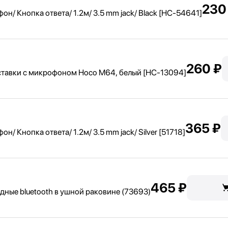
230
 Кнопка ответа/ 1.2м/ 3.5 mm jack/ Black [HC-54641]
260 ₽
авки с микрофоном Hoco M64, белый [HC-13094]
365 ₽
Кнопка ответа/ 1.2м/ 3.5 mm jack/ Silver [51718]
465 ₽
ные bluetooth в ушной раковине (73693)