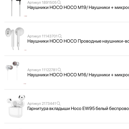
Артикул
1891505
Наушники HOCO HOCO M19/ Наушники + микрофон/
Артикул
11143701
Наушники HOCO HOCO Проводные наушники-вст
Артикул
11122781
Наушники HOCO HOCO M16/ Наушники + микрофон/ 
Артикул
2173441
Гарнитура вкладыши Hoco EW95 белый беспровод