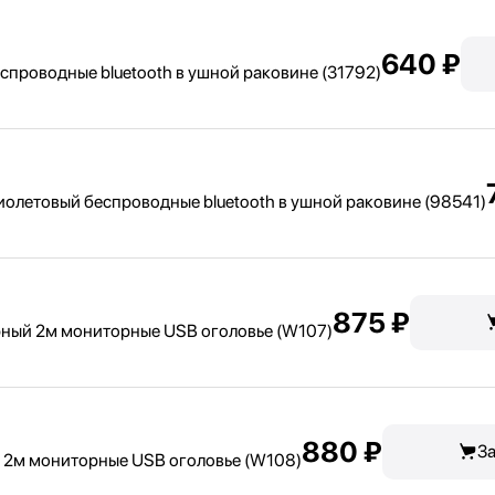
640 ₽
проводные bluetooth в ушной раковине (31792)
иолетовый беспроводные bluetooth в ушной раковине (98541)
875 ₽
рный 2м мониторные USB оголовье (W107)
880 ₽
За
 2м мониторные USB оголовье (W108)