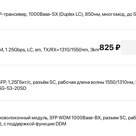
P-трансивер, 1000Base-SX (Duplex LC), 850нм, многомод, до 
825 ₽
 1.25Gbps, LC, sm, TX/
RX=1310/
1550nm, 3km
P, 1,
25Гбит/
с, разъём SC, рабочая длина волны 1550/
1310нм,
25G-53-20SD
оволоконный модуль, SFP WDM 1000Base-BX, разъем SC, раб
B), с поддержкой функции DDM