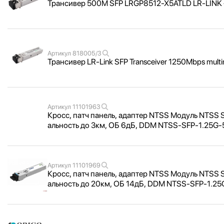
Трансивер 500M SFP LRGP8512-X5ATLD LR-LINK
Артикул
818005/3
Трансивер LR-Link SFP Transceiver 1250Mbps mult
Артикул
11101963
Кросс, патч панель, адаптер NTSS Модуль NTSS SF
альность до 3км, ОБ 6дБ, DDM NTSS-SFP-1.25G
Артикул
11101969
Кросс, патч панель, адаптер NTSS Модуль NTSS SF
альность до 20км, ОБ 14дБ, DDM NTSS-SFP-1.2