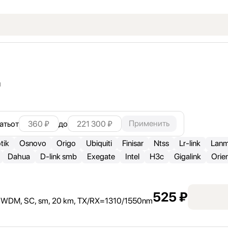
ы
Применить
ать
от
до
tik
Osnovo
Origo
Ubiquiti
Finisar
Ntss
Lr-link
Lanm
Dahua
D-link smb
Exegate
Intel
H3c
Gigalink
Orie
525 ₽
DM, SC, sm, 20 km, TX/
RX=1310/
1550nm