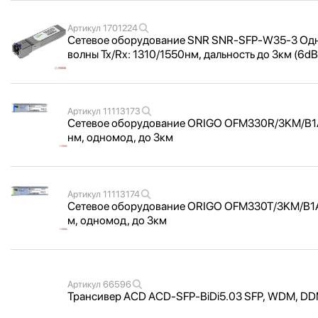
Артикул
1701224
Сетевое оборудование SNR SNR-SFP-W35-3 Одн
волны Tx/
Rx: 1310/
1550нм, дальность до 3км (6d
Артикул
11113173
Сетевое оборудование ORIGO OFM330R/
3KM/
B1
нм, одномод, до 3км
Артикул
11113174
Сетевое оборудование ORIGO OFM330T/
3KM/
B1
м, одномод, до 3км
Артикул
66596
Трансивер ACD ACD-SFP-BiDi5.03 SFP, WDM, DDM,