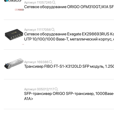
Артикул
11057245
Сетевое оборудование ORIGO OFM310GT/
A1A SF
Артикул
11117056
Сетевое оборудование Exegate EX298693RUS К
UTP 10/
100/
1000 Base-T, металлический корпус, 
Артикул
169386
Трансивер FIBO FT-S1-X3120LD SFP модуль, 1.25G
Артикул
005012/117
SFР-трансивер ORIGO SFP-трансивер, 1000Base-LX
A1A>