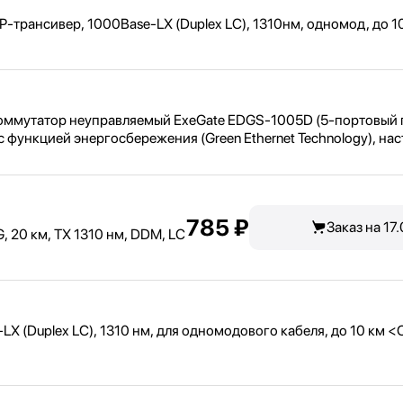
P-трансивер, 1000Base-LX (Duplex LC), 1310нм, одномод, до 
оммутатор неуправляемый ExeGate EDGS-1005D (5-портовый 
с функцией энергосбережения (Green Ethernet Technology), на
785 ₽
Заказ на 17
, 20 км, TX 1310 нм, DDM, LC
 (Duplex LC), 1310 нм, для одномодового кабеля, до 10 км <