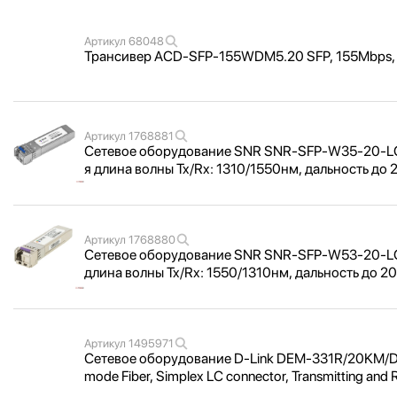
Артикул
68048
Трансивер ACD-SFP-155WDM5.20 SFP, 155Mbps, W
Артикул
1768881
Сетевое оборудование SNR SNR-SFP-W35-20-LC
я длина волны Tx/
Rx: 1310/
1550нм, дальность до 
Артикул
1768880
Сетевое оборудование SNR SNR-SFP-W53-20-LC
длина волны Tx/
Rx: 1550/
1310нм, дальность до 2
Артикул
1495971
Сетевое оборудование D-Link DEM-331R/
20KM/
D
mode Fiber, Simplex LC connector, Transmitting an