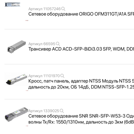
Артикул
11057246
Сетевое оборудование ORIGO OFM311GT/
A1A SF
Артикул
66595
Трансивер ACD ACD-SFP-BiDi3.03 SFP, WDM, DDM,
Артикул
11101970
Кросс, патч панель, адаптер NTSS Модуль NTSS SF
дальность до 20км, ОБ 14дБ, DDM NTSS-SFP-1.
Артикул
1339025
Сетевое оборудование SNR SNR-SFP-W53-3 Одн
волны Tx/
Rx: 1550/
1310нм, дальность до 3км (6d