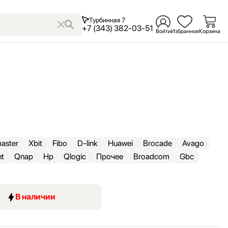
Турбинная 7
+7 (343) 382-03-51
Войти
Избранное
Корзина
aster
Xbit
Fibo
D-link
Huawei
Brocade
Avago
nt
Qnap
Hp
Qlogic
Прочее
Broadcom
Gbc
В наличии