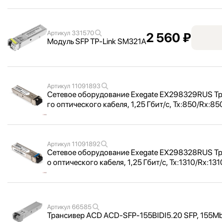
Артикул
331570
2 560 ₽
Модуль SFP TP-Link SM321A
Артикул
11091893
Сетевое оборудование Exegate EX298329RUS Т
го оптического кабеля, 1,
25 Гбит/
с, Tx:
850/
Rx:
850
Артикул
11091892
Сетевое оборудование Exegate EX298328RUS Т
о оптического кабеля, 1,
25 Гбит/
с, Tx:
1310/
Rx:
131
Артикул
66585
Трансивер ACD ACD-SFP-155BIDI5.20 SFP, 155Mbp