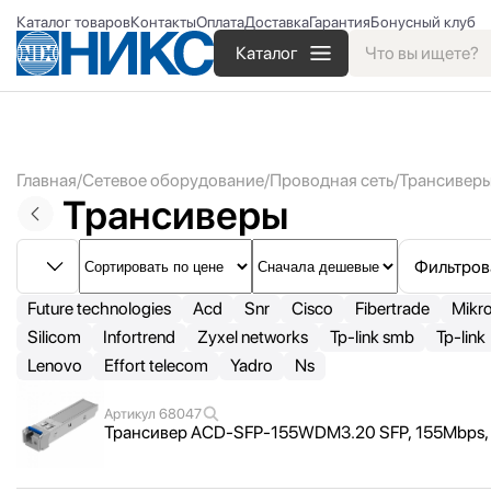
Каталог товаров
Контакты
Оплата
Доставка
Гарантия
Бонусный клуб
Каталог
Главная
Сетевое оборудование
Проводная сеть
Трансивер
Трансиверы
Фильтров
Future technologies
Acd
Snr
Cisco
Fibertrade
Mikro
Silicom
Infortrend
Zyxel networks
Tp-link smb
Tp-link
Lenovo
Effort telecom
Yadro
Ns
Артикул
68047
Трансивер ACD-SFP-155WDM3.20 SFP, 155Mbps, W