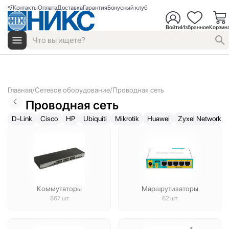
Контакты
Оплата
Доставка
Гарантия
Бонусный клуб
Войти
Избранное
Корзин
Главная
Сетевое оборудование
Проводная сеть
Проводная сеть
D-Link
Cisco
HP
Ubiquiti
Mikrotik
Huawei
Zyxel Networks
Коммутаторы
Маршрутизаторы
867 шт.
62 шт.