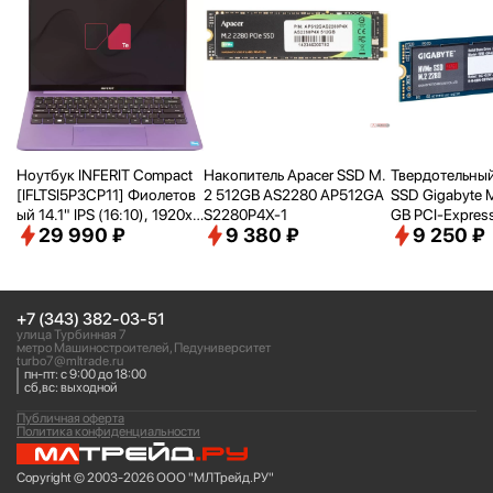
Ноутбук INFERIT Compact
Накопитель Apacer SSD M.
Твердотельный
[IFLTSI5P3CP11] Фиолетов
2 512GB AS2280 AP512GA
SSD Gigabyte 
ый 14.1" IPS (16:
10), 1920х1
S2280P4X-1
GB PCI-Express
29 990 ₽
9 380 ₽
9 250 ₽
200 WUXGA/ i5-1240P(1.7
Me 1.3 (G3NV
Ghz)/
16Gb/
512Gb SSD/
Intel
Iris Xe Graphics/
Wi-Fi/
Bluet
ooth/
Win 11Pro Trial
+7 (343) 382-03-51
улица Турбинная 7
метро Машиностроителей, Педуниверситет
turbo7@mltrade.ru
пн-пт: с 9:00 до 18:00
сб,вс: выходной
Публичная оферта
Политика конфиденциальности
Copyright © 2003-2026 ООО "МЛТрейд.РУ"