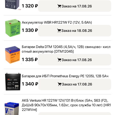
1 320 ₽
Заказ на 17.08.26
Аккумулятор WBR HR1221W F2 (12V, 5.6Ah)
1 330 ₽
Заказ на 18.08.26
Батареи Delta DTM 12045 (4,
5А/
ч, 12В) свинцово- кисл
отный аккумулятор [DTM12045]
1 335 ₽
Заказ на 17.08.26
Батарея для ИБП Prometheus Energy PE 1205L 12В 5Ач
1 340 ₽
Заказ на 17.08.26
АКБ Ventura HR 1221W 12V/
131 Вт/
блок (5Ач, S63 (F2),
ДхШхВ 90х70х105мм, 1.62кг, срок службы 10 лет) [HR1
221WVnt]