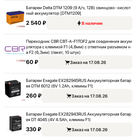
Батареи Delta DTM 1209 (9 А/
ч, 12В) свинцово- кислот
ный аккумулятор [DTM1209]
2 540 ₽
В наличии
Переходник CBR CBT-A-F1TOF2 для соединения аккум
улятора с клеммой F1 (4,
8мм) с ответным разъемом н
а F2 (6,
3мм) (пакет, 10 штук)
60 ₽
Заказ на 17.08.26
Батареи Exegate EX282945RUS Аккумуляторная батар
ея DTM 6012 (6V 1.2Ah, клеммы F1)
260 ₽
Заказ на 17.08.26
Батареи Exegate EX282943RUS Аккумуляторная батар
ея DT 4045 (4V 4.5Ah, клеммы F1)
330 ₽
Заказ на 17.08.26