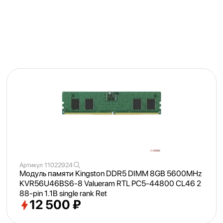
Артикул
11022924
Модуль памяти Kingston DDR5 DIMM 8GB 5600MHz
KVR56U46BS6-8 Valueram RTL PC5-44800 CL46 2
88-pin 1.1В single rank Ret
12 500 ₽