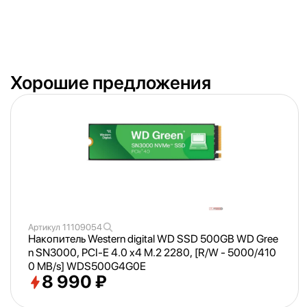
Хорошие предложения
Артикул
11109054
Накопитель Western digital WD SSD 500GB WD Gree
n SN3000, PCI-E 4.0 x4 M.2 2280, [R/
W - 5000/
410
0 MB/
s] WDS500G4G0E
8 990 ₽