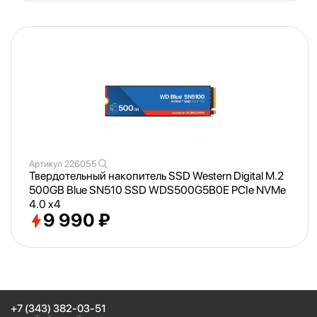
Артикул
226055
Твердотельный накопитель SSD Western Digital M.2
500GB Blue SN510 SSD WDS500G5B0E PCIe NVMe
4.0 x4
9 990 ₽
+7 (343) 382-03-51