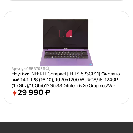
Артикул
98587955
Ноутбук INFERIT Compact [IFLTSI5P3CP11] Фиолето
вый 14.1" IPS (16:
10), 1920х1200 WUXGA/ i5-1240P
(1.7Ghz)/
16Gb/
512Gb SSD/
Intel Iris Xe Graphics/
Wi-Fi/
29 990 ₽
Bluetooth/
Win 11Pro Trial