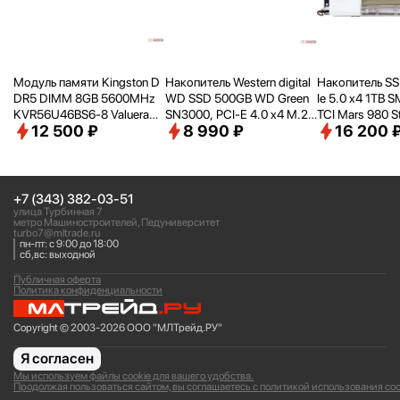
Модуль памяти Kingston D
Накопитель Western digital
Накопитель SS
DR5 DIMM 8GB 5600MHz
WD SSD 500GB WD Green
Ie 5.0 x4 1TB 
KVR56U46BS6-8 Valueram
SN3000, PCI-E 4.0 x4 M.2
TCI Mars 980 S
12 500 ₽
8 990 ₽
16 200 
RTL PC5-44800 CL46 288-
2280, [R/
W - 5000/
4100 M
80
pin 1.1В single rank Ret
B/
s] WDS500G4G0E
+7 (343) 382-03-51
улица Турбинная 7
метро Машиностроителей, Педуниверситет
turbo7@mltrade.ru
пн-пт: с 9:00 до 18:00
сб,вс: выходной
Публичная оферта
Политика конфиденциальности
Copyright © 2003-2026 ООО "МЛТрейд.РУ"
Я согласен
Мы используем файлы cookie для вашего удобства.
Продолжая пользоваться сайтом, вы соглашаетесь с политикой использования coo