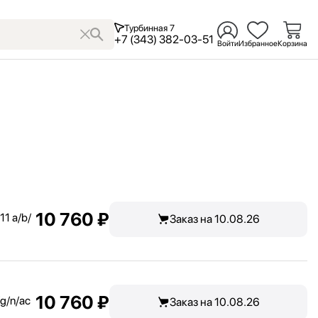
Турбинная 7
+7 (343) 382-03-51
Войти
Избранное
Корзина
10 760 ₽
1 a/
b/
Заказ на 10.08.26
10 760 ₽
g/
n/
ac
Заказ на 10.08.26