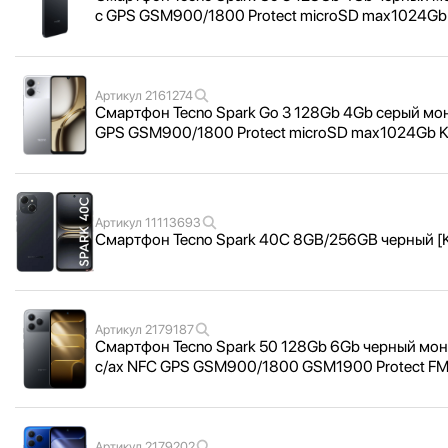
c GPS GSM900/
1800 Protect microSD max1024G
Артикул
2161274
Смартфон Tecno Spark Go 3 128Gb 4Gb серый моно
GPS GSM900/
1800 Protect microSD max1024Gb 
Артикул
11113693
Смартфон Tecno Spark 40C 8GB/
256GB черный 
Артикул
2179187
Смартфон Tecno Spark 50 128Gb 6Gb черный моно
c/
ax NFC GPS GSM900/
1800 GSM1900 Protect F
Артикул
2179202