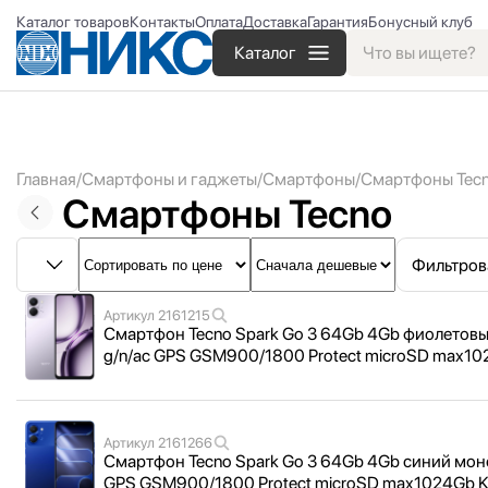
Каталог товаров
Контакты
Оплата
Доставка
Гарантия
Бонусный клуб
Каталог
Главная
Смартфоны и гаджеты
Смартфоны
Смартфоны Tec
Смартфоны Tecno
Фильтров
Артикул
2161215
Смартфон Tecno Spark Go 3 64Gb 4Gb фиолетовый
g/
n/
ac GPS GSM900/
1800 Protect microSD max
Артикул
2161266
Смартфон Tecno Spark Go 3 64Gb 4Gb синий моноб
GPS GSM900/
1800 Protect microSD max1024Gb