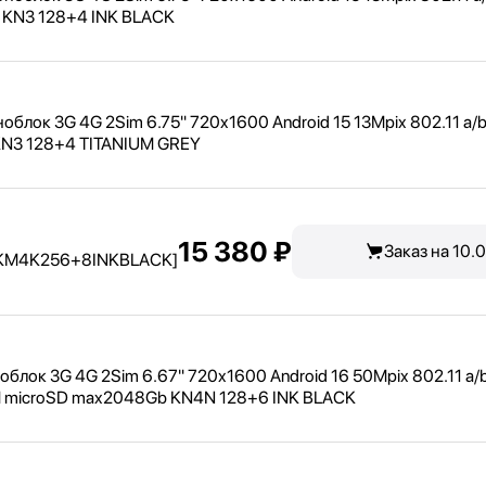
b KN3 128+4 INK BLACK
блок 3G 4G 2Sim 6.75" 720x1600 Android 15 13Mpix 802.11 a/
b
KN3 128+4 TITANIUM GREY
15 380 ₽
Заказ на 10.
[KM4K256+8INKBLACK]
блок 3G 4G 2Sim 6.67" 720x1600 Android 16 50Mpix 802.11 a/
M microSD max2048Gb KN4N 128+6 INK BLACK