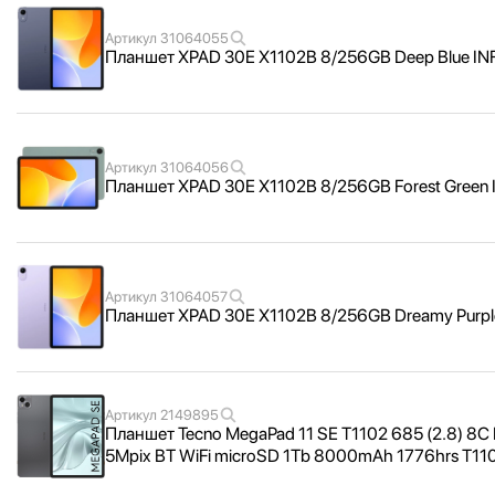
Артикул
31064055
Планшет XPAD 30E X1102B 8/
256GB Deep Blue IN
Артикул
31064056
Планшет XPAD 30E X1102B 8/
256GB Forest Green
Артикул
31064057
Планшет XPAD 30E X1102B 8/
256GB Dreamy Purpl
Артикул
2149895
Планшет Tecno MegaPad 11 SE T1102 685 (2.8) 8
5Mpix BT WiFi microSD 1Tb 8000mAh 1776hrs T