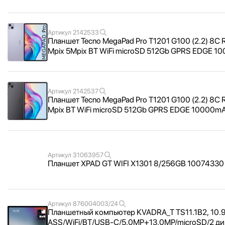
Артикул
2142533
Планшет Tecno MegaPad Pro T1201 G100 (2.2) 8C
Mpix 5Mpix BT WiFi microSD 512Gb GPRS EDGE 
Артикул
2142537
Планшет Tecno MegaPad Pro T1201 G100 (2.2) 8C
Mpix BT WiFi microSD 512Gb GPRS EDGE 10000m
Артикул
31063957
Планшет XPAD GT WIFI X1301 8/
256GB 10074330 
Артикул
876004003/24
Планшетный компьютер KVADRA_
T TS11.1B2, 10.
ASS/
WiFi/
BT/
USB-C/
5.0MP+13.0MP/
microSD/
2 д