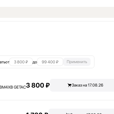
Применить
ать
от
до
3 800 ₽
Заказ на 17.08.26
GBM4XB GETAC