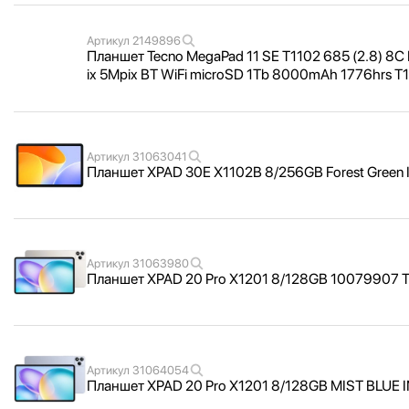
Артикул
2149896
Планшет Tecno MegaPad 11 SE T1102 685 (2.8) 8
ix 5Mpix BT WiFi microSD 1Tb 8000mAh 1776hrs T
Артикул
31063041
Планшет XPAD 30E X1102B 8/
256GB Forest Green
Артикул
31063980
Планшет XPAD 20 Pro X1201 8/
128GB 10079907 T
Артикул
31064054
Планшет XPAD 20 Pro X1201 8/
128GB MIST BLUE 