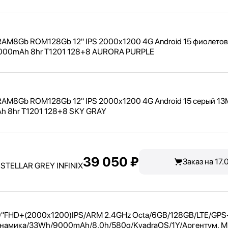
 RAM8Gb ROM128Gb 12" IPS 2000x1200 4G Android 15 фиолетов
10000mAh 8hr T1201 128+8 AURORA PURPLE
 RAM8Gb ROM128Gb 12" IPS 2000x1200 4G Android 15 серый 13
Ah 8hr T1201 128+8 SKY GRAY
39 050 ₽
Заказ на 17.
STELLAR GREY INFINIX
9"
FHD+(2000x1200)IPS/
ARM 2.4GHz Octa/
6GB/
128GB/
LTE/
GPS
инамика/
33Wh/
9000mAh/
8.0h/
580g/
KvadraOS/
1Y/
Аргентум, М