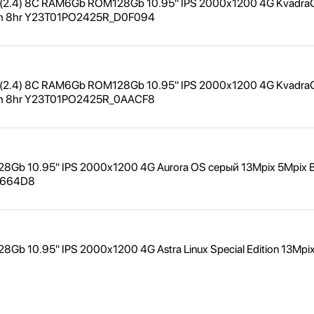
 (2.4) 8C RAM6Gb ROM128Gb 10.95" IPS 2000x1200 4G Kvadra
Ah 8hr Y23T01PO2425R_
D0F094
 (2.4) 8C RAM6Gb ROM128Gb 10.95" IPS 2000x1200 4G Kvadra
Ah 8hr Y23T01PO2425R_
0AACF8
8Gb 10.95" IPS 2000x1200 4G Aurora OS серый 13Mpix 5Mpix B
664D8
b 10.95" IPS 2000x1200 4G Astra Linux Special Edition 13Mpi