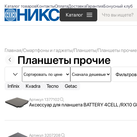
Каталог товаров
Контакты
Оплата
Доставка
Гарантия
Бонусный клуб
Каталог
Главная
Смартфоны и гаджеты
Планшеты
Планшеты прочие
Планшеты прочие
Фильтров
Infinix
Kvadra
Tecno
Getac
Артикул
1377102
Аксессуар для планшета BATTERY 4CELL /
RX10 
Артикул
3207208