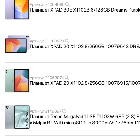
Артикул
31064060
Планшет XPAD 30E X1102B 6/
128GB Dreamy Purpl
Артикул
31063973
Планшет XPAD 20 X1102 8/
256GB 10079543 DREA
Артикул
31063974
Планшет XPAD 20 X1102 8/
256GB 10076915/
1007
Артикул
2149897
Планшет Tecno MegaPad 11 SE T1102W 685 (2.8) 
x 5Mpix BT WiFi microSD 1Tb 8000mAh 1776hrs T