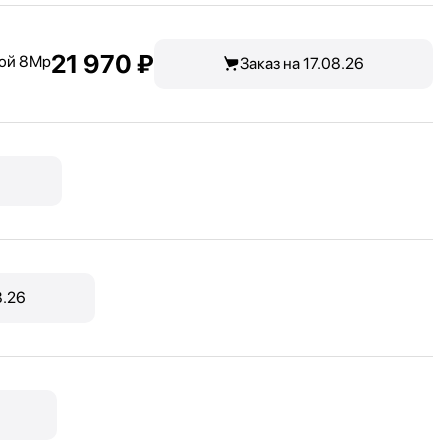
21 970 ₽
бой 8Mp
Заказ на 17.08.26
8.26