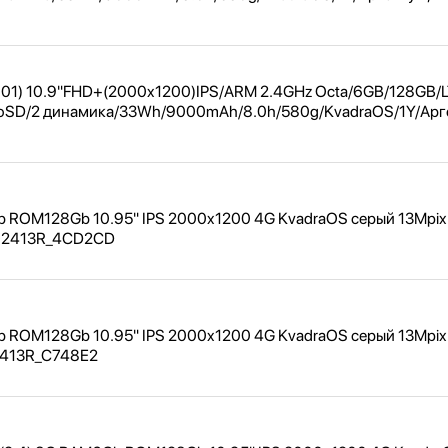
01) 10.9"
FHD+(2000x1200)IPS/
ARM 2.4GHz Octa/
6GB/
128GB/
oSD/
2 динамика/
33Wh/
9000mAh/
8.0h/
580g/
KvadraOS/
1Y/
Арг
Gb ROM128Gb 10.95" IPS 2000x1200 4G KvadraOS серый 13Mpix
O2413R_
4CD2CD
Gb ROM128Gb 10.95" IPS 2000x1200 4G KvadraOS серый 13Mpix
413R_
C748E2