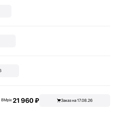
6
21 960 ₽
й 8Mpix
Заказ на 17.08.26