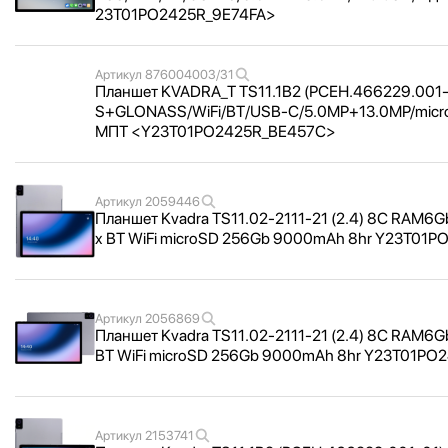
23T01PO2425R_
9E74FA>
Артикул
876004003/31
Планшет KVADRA_
T TS11.1B2 (РСЕН.466229.001-
S+GLONASS/
WiFi/
BT/
USB-C/
5.0MP+13.0MP/
micr
МПТ <
Y23T01PO2425R_
BE457C>
Артикул
2059446
Планшет Kvadra TS11.02-2111-21 (2.4) 8C RAM6
x BT WiFi microSD 256Gb 9000mAh 8hr Y23T01P
Артикул
2056869
Планшет Kvadra TS11.02-2111-21 (2.4) 8C RAM6
BT WiFi microSD 256Gb 9000mAh 8hr Y23T01PO2
Артикул
2153741