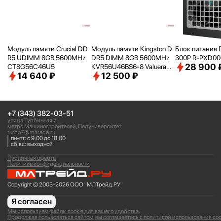
Модуль памяти Crucial DD
Модуль памяти Kingston D
Блок питания 
R5 UDIMM 8GB 5600MHz
DR5 DIMM 8GB 5600MHz
300P R-PXD0
28 900 
CT8G56C46U5
KVR56U46BS6-8 Valueram
14 640 ₽
12 500 ₽
RTL PC5-44800 CL46 288-
pin 1.1В single rank Ret
+7 (343) 382-03-51
улица Турбинная 7
метро Машиностроителей, Педуниверситет
turbo7@mltrade.ru
пн-пт: с 9:00 до 18:00
сб,вс: выходной
Публичная оферта
Политика конфиденциальности
Copyright © 2003-2026 ООО "МЛТрейд.РУ"
Я согласен
Мы используем файлы cookie для вашего удобства.
Продолжая пользоваться сайтом, вы соглашаетесь с политикой использования coo