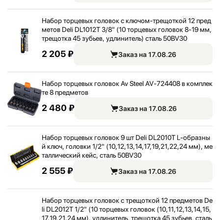
Набор торцевых головок с ключом-трещоткой 12 пред
метов Deli DL1012T 3/
8" (10 торцевых головок 8-19 мм,
трещотка 45 зубьев, удлинитель) сталь 50BV30
2 205 ₽
Заказ на 17.08.26
Набор торцевых головок Av Steel AV-724408 в комплек
те 8 предметов
2 480 ₽
Заказ на 17.08.26
Набор торцевых головок 9 шт Deli DL2010T L-образны
й ключ, головки 1/
2" (10,
12,
13,
14,
17,
19,
21,
22,
24 мм), ме
таллический кейс, сталь 50BV30
2 555 ₽
Заказ на 17.08.26
Набор торцевых головок с трещоткой 12 предметов De
li DL2012T 1/
2" (10 торцевых головок (10,
11,
12,
13,
14,
15,
17,
19,
21,
24 мм), удлинитель, трещотка 45 зубьев, сталь