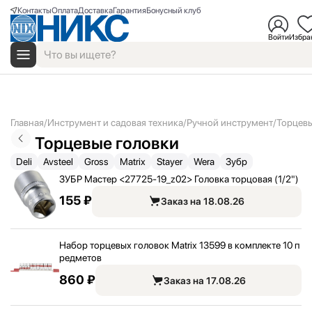
Контакты
Оплата
Доставка
Гарантия
Бонусный клуб
Войти
Избра
Главная
Инструмент и садовая техника
Ручной инструмент
Торцевы
Торцевые головки
Deli
Avsteel
Gross
Matrix
Stayer
Wera
Зубр
ЗУБР Мастер <
27725-19_
z02> Головка торцовая (1/
2"
)
155 ₽
Заказ на 18.08.26
Набор торцевых головок Matrix 13599 в комплекте 10 п
редметов
860 ₽
Заказ на 17.08.26