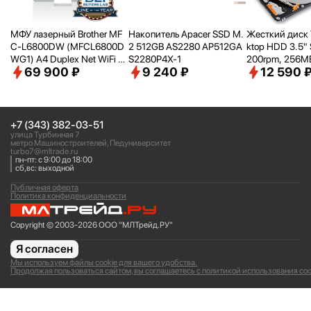
МФУ лазерный Brother MF
Накопитель Apacer SSD M.
Жесткий диск 
C-L6800DW (MFCL6800D
2 512GB AS2280 AP512GA
ktop HDD 3.5" 
WG1) A4 Duplex Net WiFi се
S2280P4X-1
200rpm, 256MB 
69 900 ₽
9 240 ₽
12 590 
рый
e, SMR, DT02
+7 (343) 382-03-51
улица Турбинная 7
метро Машиностроителей, Педуниверситет
turbo7@mltrade.ru
пн-пт: с 9:00 до 18:00
сб,вс: выходной
Публичная оферта
Политика конфиденциальности
Copyright © 2003-2026 ООО "МЛТрейд.РУ"
Я согласен
Мы используем файлы cookie для вашего удобства.
Продолжая пользоваться сайтом, вы соглашаетесь с политикой использования coo