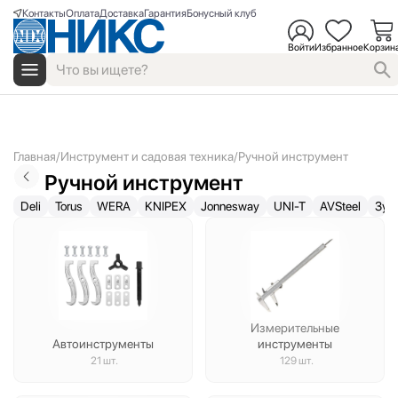
Контакты
Оплата
Доставка
Гарантия
Бонусный клуб
Войти
Избранное
Корзин
Главная
Инструмент и садовая техника
Ручной инструмент
Ручной инструмент
Deli
Torus
WERA
KNIPEX
Jonnesway
UNI-T
AVSteel
Зуб
Измерительные
Автоинструменты
инструменты
21 шт.
129 шт.